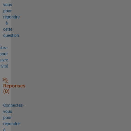
vous
pour
répondre
à
cette
question.
tez-
pour
uivre
tivité
Réponses
(0)
Connectez-
vous
pour
répondre
à