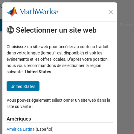
Passer au contenu
MATLAB
Answers
AB Answers
File Exchange
Cody
AI Chat Playground
Discuss
Sélectionner un site web
Choisissez un site web pour accéder au contenu traduit
dans votre langue (lorsqu'il est disponible) et voir les
calculating the
événements et les offres locales. D’après votre position,
nous vous recommandons de sélectionner la région
transmissibility
suivante :
United States
.
of a 5 Degrees
of Freedom
United States
(DOF) system
Vous pouvez également sélectionner un site web dans la
using MATLAB
liste suivante :
Amériques
FAWAZ
FAREAD
América Latina
(Español)
AL