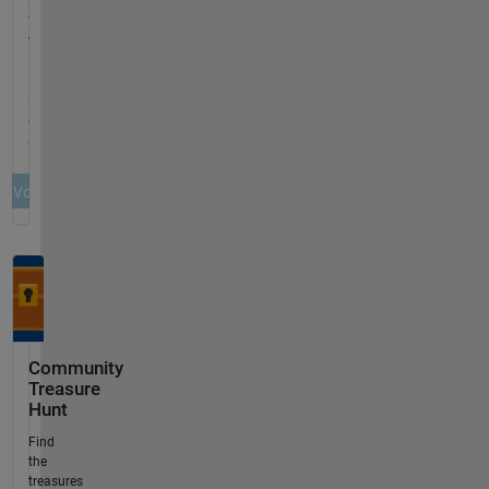
Community
Treasure
Hunt
Find
the
treasures