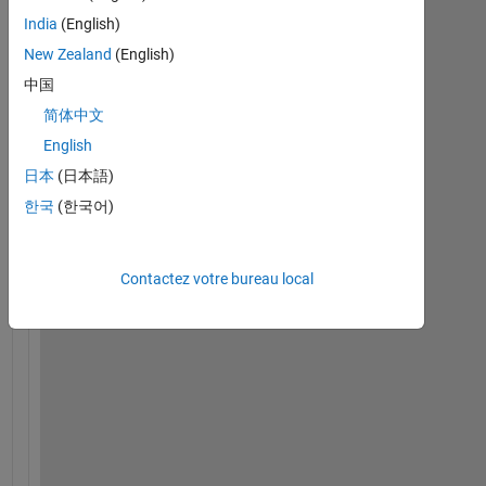
India
(English)
New Zealand
(English)
中国
简体中文
H
English
e
l
日本
(日本語)
l
한국
(한국어)
o 
a
l
Contactez votre bureau local
l
,
I 
w
o
u
l
d 