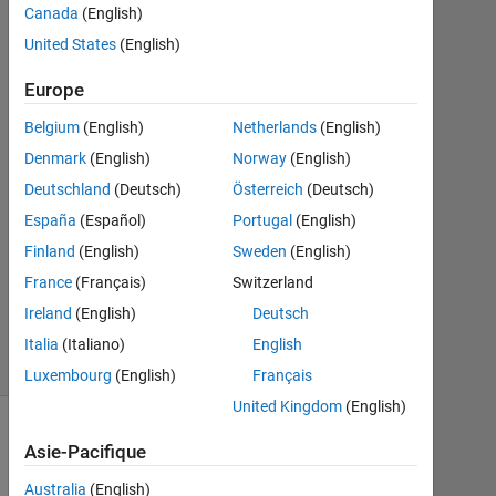
Canada
(English)
BAKRI
United States
(English)
17
Mar
Europe
2025
0
Belgium
(English)
Netherlands
(English)
Réponses
Denmark
(English)
Norway
(English)
Deutschland
(Deutsch)
Österreich
(Deutsch)
Mise
à
España
(Español)
Portugal
(English)
jour
Finland
(English)
Sweden
(English)
20
France
(Français)
Switzerland
Mar
Ireland
(English)
Deutsch
2025
2 Vues
Italia
(Italiano)
English
(30 jours)
Luxembourg
(English)
Français
United Kingdom
(English)
Asie-Pacifique
Australia
(English)