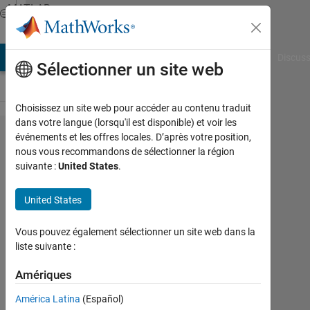
Passer au contenu
MATLAB
Answers
AB Answers
File Exchange
Cody
AI Chat Playground
Discuss
Sélectionner un site web
Choisissez un site web pour accéder au contenu traduit
dans votre langue (lorsqu'il est disponible) et voir les
Add
événements et les offres locales. D’après votre position,
nous vous recommandons de sélectionner la région
Tooltip to
suivante :
United States
.
each UI
Tree
United States
Checkbox
Vous pouvez également sélectionner un site web dans la
in App
liste suivante :
Designer
Amériques
Ravindra
América Latina
(Español)