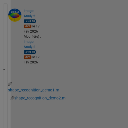
Image
Analyst
le 17
Fév 2026
Modifié(e) :
Image
Analyst
le 17
Fév 2026
shape_recognition_demo1.m
shape_recognition_demo2.m
I
f 