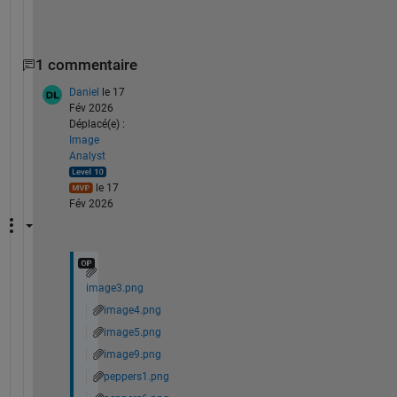
1 commentaire
Daniel
le 17
Fév 2026
Déplacé(e) :
Image
Analyst
le 17
Fév 2026
image3.png
image4.png
image5.png
image9.png
peppers1.png