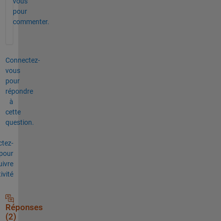
vous
pour
commenter.
Connectez-
vous
pour
répondre
à
cette
question.
tez-
pour
uivre
tivité
Réponses
(2)