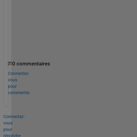
T
h
a
n
k 
y
o
u
0 commentaires
Connectez-
vous
pour
commenter.
Connectez-
vous
pour
répondre