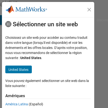
Passer au contenu
MATLAB
Answers
AB Answers
File Exchange
Cody
AI Chat Playground
Discuss
Sélectionner un site web
Choisissez un site web pour accéder au contenu traduit
dans votre langue (lorsqu'il est disponible) et voir les
Incorporate
événements et les offres locales. D’après votre position,
nous vous recommandons de sélectionner la région
Data
suivante :
United States
.
Statistics
Tool Bar
United States
into App
Vous pouvez également sélectionner un site web dans la
Designer
liste suivante :
Amériques
Yousef
16
América Latina
(Español)