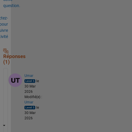
question.
tez-
pour
uivre
tivité
Réponses
(1)
Umar
le
30 Mar
2026
Modifié(e) :
Umar
le
30 Mar
2026