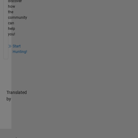
discover
how
the
community
can
help
you!
Start
Hunting!
Translated
by