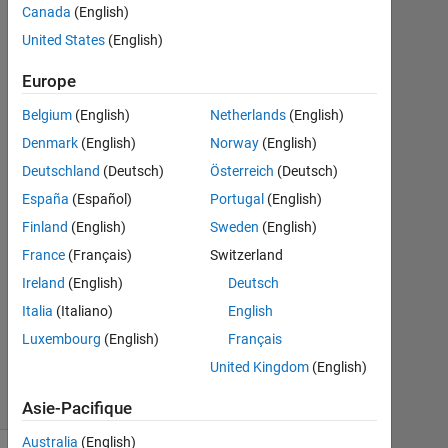
working
Canada
(English)
United States
(English)
muhammad
Europe
ahmad
19
Belgium
(English)
Netherlands
(English)
Mai
Denmark
(English)
Norway
(English)
2026
Deutschland
(Deutsch)
Österreich
(Deutsch)
1
España
(Español)
Portugal
(English)
Réponse
Finland
(English)
Sweden
(English)
Mise
France
(Français)
Switzerland
à
Ireland
(English)
Deutsch
jour
Italia
(Italiano)
English
20
Mai
Luxembourg
(English)
Français
2026
United Kingdom
(English)
33 Vues
(30 jours)
Asie-Pacifique
Australia
(English)