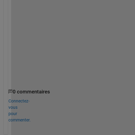
e
i
n
g
. 
T
h
a
n
k
s
.
0 commentaires
Connectez-
vous
pour
commenter.