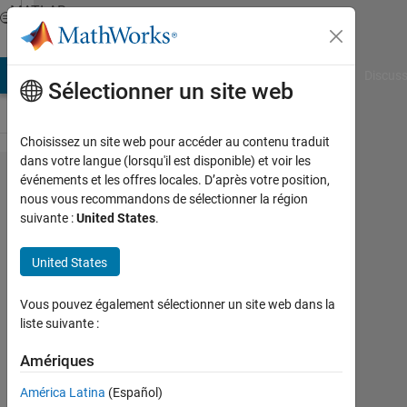
Passer au contenu
MATLAB
Answers
AB Answers
File Exchange
Cody
AI Chat Playground
Discuss
Sélectionner un site web
Choisissez un site web pour accéder au contenu traduit
dans votre langue (lorsqu'il est disponible) et voir les
NCO block
événements et les offres locales. D’après votre position,
nous vous recommandons de sélectionner la région
parameters
suivante :
United States
.
i am trying
to make
United States
them
Vous pouvez également sélectionner un site web dans la
dynamic
liste suivante :
after HDL
Amériques
but they
are not
América Latina
(Español)