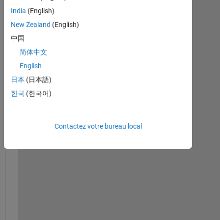
India
(English)
New Zealand
(English)
中国
简体中文
English
日本
(日本語)
T
한국
(한국어)
h
e 
p
Contactez votre bureau local
r
o
b
l
e
m 
I 
a
m 