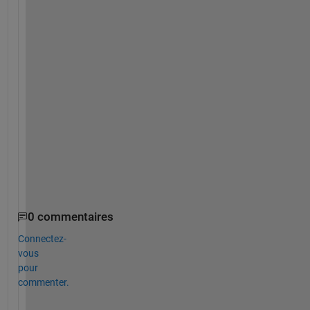
o
v
i
d
e
s 
n
o 
h
e
l
p
. 
0 commentaires
Connectez-
vous
pour
commenter.