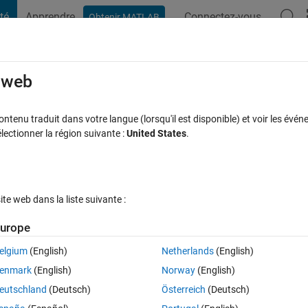
té
Apprendre
Connectez-vous
Obtenir MATLAB
t Playground
Discussions
Compétitions
Blogs
Publication
rcourir
FAQ MATLAB
Plus
e web
 with out using GUIDE
tenu traduit dans votre langue (lorsqu'il est disponible) et voir les événe
ctionner la région suivante :
United States
.
(30 jours)
e web dans la liste suivante :
urope
elgium
(English)
Netherlands
(English)
0 votes
enmark
(English)
Norway
(English)
eutschland
(Deutsch)
Österreich
(Deutsch)
to write data in that control with is inserted in uitable using html coding.