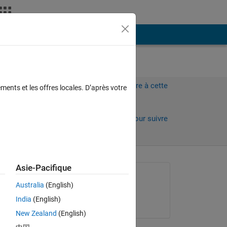
Plus
Connectez-vous pour répondre à cette
ments et les offres locales. D’après votre
question.
Partager
Connectez-vous pour suivre
l’activité
Asie-Pacifique
Question posée :
Australia
(English)
Sainath
India
(English)
le 23 Nov 2011
New Zealand
(English)
..