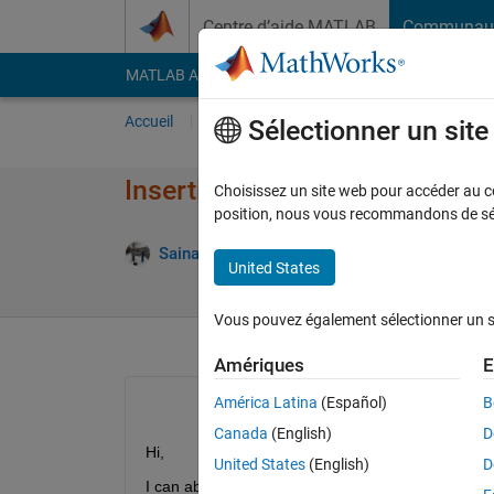
Passer au contenu
Centre d’aide MATLAB
Communau
MATLAB Answers
File Exchange
Cody
AI Cha
Accueil
Poser une question
Répondre
Pa
Sélectionner un sit
Inserting uicontrols in uitable
Choisissez un site web pour accéder au con
position, nous vous recommandons de séle
Sainath
23 Nov 2011
0 Réponses
8 Vues 
United States
Vous pouvez également sélectionner un sit
Amériques
E
América Latina
(Español)
B
Canada
(English)
D
Hi,
United States
(English)
D
I can able to insert uicontrols in uitable but unable 