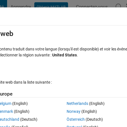
té
Apprendre
Connectez-vous
Obtenir MATLAB
t Playground
Discussions
Compétitions
Blogs
Publication
rcourir
FAQ MATLAB
Plus
e web
r to its introduction in R2014b)
tenu traduit dans votre langue (lorsqu'il est disponible) et voir les événe
ctionner la région suivante :
United States
.
 à jour 16 Nov 2015
8 Vues (30 jours)
e web dans la liste suivante :
urope
elgium
(English)
Netherlands
(English)
0 votes
enmark
(English)
Norway
(English)
. However, the version I'm forced to use on a work computer is R2014
eutschland
(Deutsch)
Österreich
(Deutsch)
 dates and times in this version of MATLAB? I have always used the new