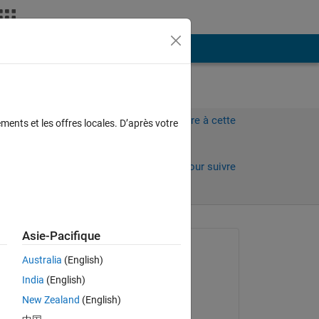
Plus
Connectez-vous pour répondre à cette
ments et les offres locales. D’après votre
question.
Partager
Connectez-vous pour suivre
l’activité
Asie-Pacifique
Question posée :
Australia
(English)
Erik
India
(English)
le 16 Nov 2015
a, 
New Zealand
(English)
est 
Réponse apportée :