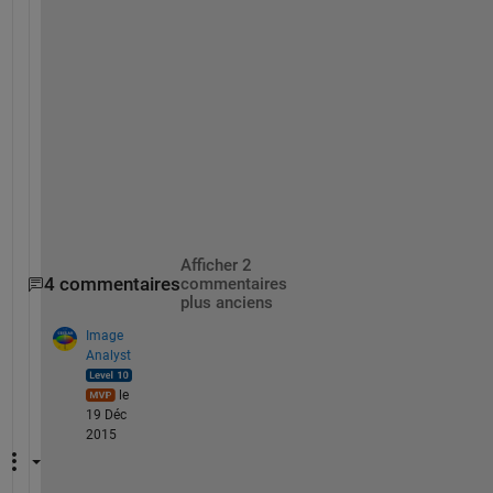
m
e
r
a 
I
n
p
u
t
.
Afficher 2
4 commentaires
commentaires
plus anciens
Image
Analyst
le
19 Déc
2015