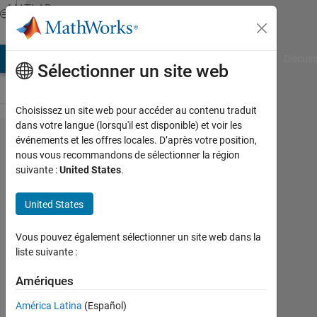
Passer au contenu
MATLAB
Answers
AB Answers
File Exchange
Cody
AI Chat Playground
Discuss
Sélectionner un site web
Choisissez un site web pour accéder au contenu traduit
dans votre langue (lorsqu'il est disponible) et voir les
How can i detect
événements et les offres locales. D’après votre position,
nous vous recommandons de sélectionner la région
moving robot in
suivante :
United States
.
an image and
find its pixel
United States
value(coordinate
Vous pouvez également sélectionner un site web dans la
value)
liste suivante :
Amériques
Mukul
Khandelwal
América Latina
(Español)
19