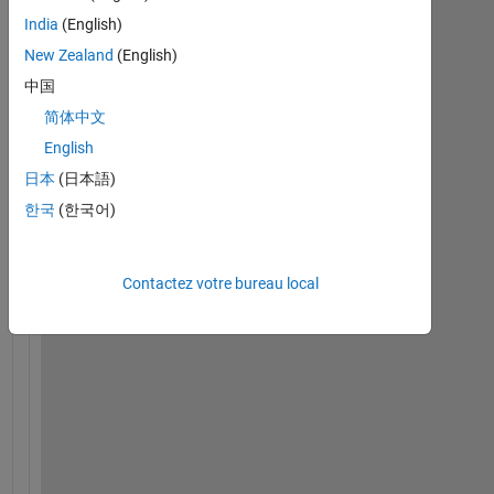
India
(English)
New Zealand
(English)
中国
简体中文
H
English
e
日本
(日本語)
l
한국
(한국어)
l
o
,
Contactez votre bureau local
I 
n
e
e
d 
h
e
l