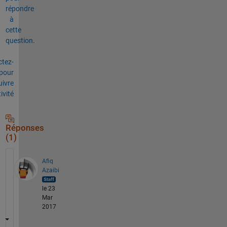
répondre
à
cette
question.
tez-
pour
uivre
tivité
Réponses
(1)
Afiq
Azaibi
le 23
Mar
2017