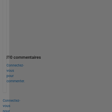
s
L
o
n
g
m
a
n
0 commentaires
Connectez-
vous
pour
commenter.
Connectez-
vous
pour