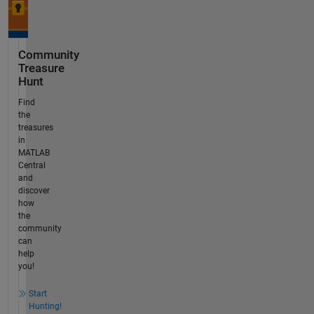
Community
Treasure
Hunt
Find
the
treasures
in
MATLAB
Central
and
discover
how
the
community
can
help
you!
Start
Hunting!