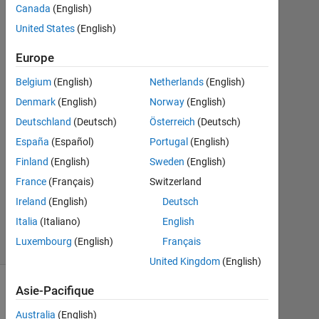
Fodio
Canada
(English)
Longman
United States
(English)
20
Mar
Europe
2017
Belgium
(English)
Netherlands
(English)
1
Denmark
(English)
Norway
(English)
Réponse
Deutschland
(Deutsch)
Österreich
(Deutsch)
Mise
España
(Español)
Portugal
(English)
à
Finland
(English)
Sweden
(English)
jour
23
France
(Français)
Switzerland
Mar
Ireland
(English)
Deutsch
2017
Italia
(Italiano)
English
21 Vues
Luxembourg
(English)
Français
(30 jours)
United Kingdom
(English)
Asie-Pacifique
Australia
(English)