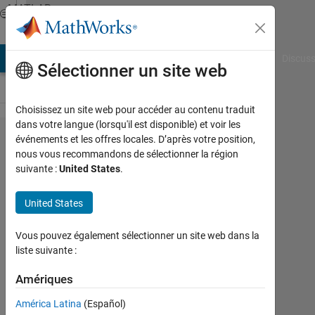
Passer au contenu
MATLAB
Answers
AB Answers
File Exchange
Cody
AI Chat Playground
Discuss
Sélectionner un site web
Choisissez un site web pour accéder au contenu traduit
dans votre langue (lorsqu'il est disponible) et voir les
HOW CAN I
événements et les offres locales. D’après votre position,
nous vous recommandons de sélectionner la région
CREATE A 3X3
suivante :
United States
.
PATCH IN AN
IMAGE AND
United States
ALSO TAKE THE
Vous pouvez également sélectionner un site web dans la
CENTRE PIXEL
liste suivante :
FROM ITS EIGHT
Amériques
NEIGHBORHOOD
América Latina
(Español)