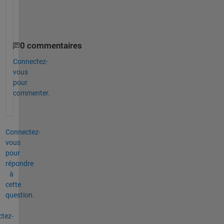
k
s
.
0 commentaires
Connectez-
vous
pour
commenter.
Connectez-
vous
pour
répondre
à
cette
question.
tez-