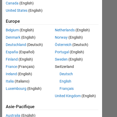
Canada
(English)
1
Réponse
United States
(English)
Europe
Mise
à
Belgium
(English)
Netherlands
(English)
jour
Denmark
(English)
Norway
(English)
20
Juil
Deutschland
(Deutsch)
Österreich
(Deutsch)
2017
España
(Español)
Portugal
(English)
6 Vues
Finland
(English)
Sweden
(English)
(30 jours)
France
(Français)
Switzerland
Ireland
(English)
Deutsch
Italia
(Italiano)
English
Luxembourg
(English)
Français
United Kingdom
(English)
Asie-Pacifique
Australia
(English)