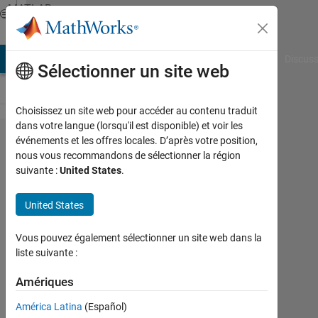
Passer au contenu
MATLAB
Answers
AB Answers
File Exchange
Cody
AI Chat Playground
Discuss
Sélectionner un site web
Choisissez un site web pour accéder au contenu traduit
dans votre langue (lorsqu'il est disponible) et voir les
Design
événements et les offres locales. D’après votre position,
nous vous recommandons de sélectionner la région
closed
suivante :
United States
.
loop
system
United States
and
Vous pouvez également sélectionner un site web dans la
convert
liste suivante :
to PLC
Amériques
Magdi
América Latina
(Español)