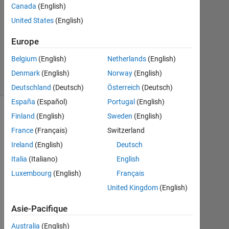
Nabi
Canada
(English)
3
United States
(English)
Oct
2017
Europe
0
Réponses
Belgium
(English)
Netherlands
(English)
15 Vues
Denmark
(English)
Norway
(English)
(30 jours)
Deutschland
(Deutsch)
Österreich
(Deutsch)
España
(Español)
Portugal
(English)
Finland
(English)
Sweden
(English)
France
(Français)
Switzerland
Ireland
(English)
Deutsch
Italia
(Italiano)
English
Luxembourg
(English)
Français
United Kingdom
(English)
H
Asie-Pacifique
i 
A
Australia
(English)