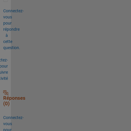
Connectez-
vous
pour
répondre
à
cette
question.
tez-
pour
uivre
tivité
Réponses
(0)
Connectez-
vous
pour