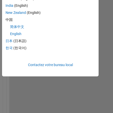
l
India
(English)
l
, 
New Zealand
(English)
i 
中国
a
简体中文
m 
t
English
r
日本
(日本語)
y
한국
(한국어)
i
n
g 
Contactez votre bureau local
t
o 
d
e
s
i
g
n 
f