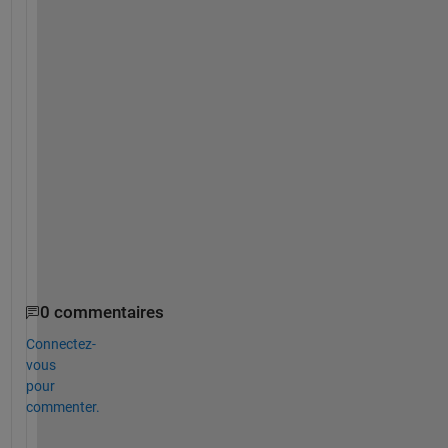
n
k 
y
o
u 
v
e
r
y 
m
u
c
h
0 commentaires
Connectez-
vous
pour
commenter.