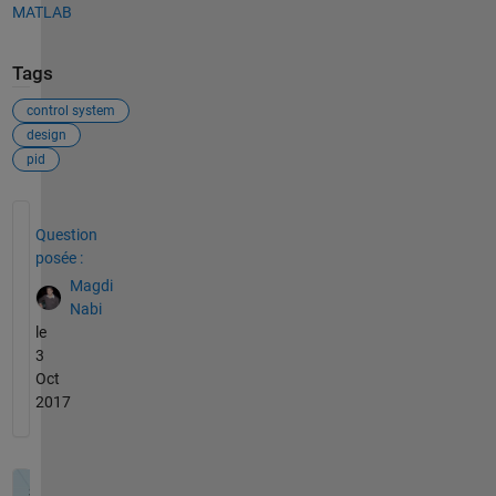
MATLAB
Tags
control system
design
pid
Voir également
Question
posée :
Magdi
Nabi
le
3
Oct
2017