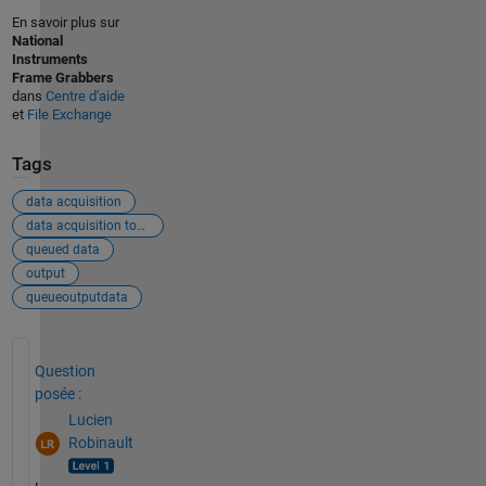
En savoir plus sur
National
Instruments
Frame Grabbers
dans
Centre d'aide
et
File Exchange
Tags
data acquisition
data acquisition toolbox
queued data
output
queueoutputdata
Voir également
Question
posée :
Lucien
Robinault