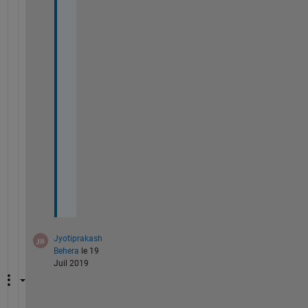
r
k
, 
t
h
a
n
k
s 
a 
l
o
t 
!
Jyotiprakash
Behera
le 19
Juil 2019