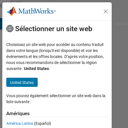
Passer au contenu
MATLAB
Answers
AB Answers
File Exchange
Cody
AI Chat Playground
Discuss
Sélectionner un site web
Choisissez un site web pour accéder au contenu traduit
dans votre langue (lorsqu'il est disponible) et voir les
Clear
événements et les offres locales. D’après votre position,
nous vous recommandons de sélectionner la région
output
suivante :
United States
.
data
queued
United States
Vous pouvez également sélectionner un site web dans la
Lucien
liste suivante :
Robinault
Amériques
31
Jan
América Latina
(Español)