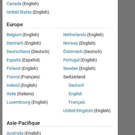
2018
Canada
(English)
0
United States
(English)
Réponses
Europe
Mise
Belgium
(English)
Netherlands
(English)
à
jour
Denmark
(English)
Norway
(English)
19
Deutschland
(Deutsch)
Österreich
(Deutsch)
Juil
España
(Español)
Portugal
(English)
2019
9 Vues
Finland
(English)
Sweden
(English)
(30 jours)
France
(Français)
Switzerland
Ireland
(English)
Deutsch
Italia
(Italiano)
English
Afficher
Luxembourg
(English)
Français
commentaires
plus
United Kingdom
(English)
anciens
Asie-Pacifique
Australia
(English)