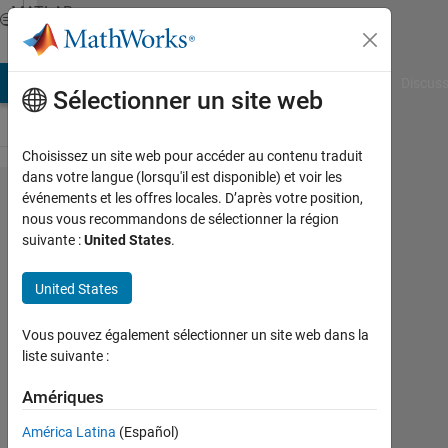
Passer au contenu
MATLAB
Answers
AB Answers
File Exchange
Cody
AI Chat Playground
Discuss
Sélectionner un site web
Choisissez un site web pour accéder au contenu traduit
dans votre langue (lorsqu'il est disponible) et voir les
How do we
événements et les offres locales. D’après votre position,
nous vous recommandons de sélectionner la région
optimize
suivante :
United States
.
weight of
feed forward
United States
artificial
Vous pouvez également sélectionner un site web dans la
neural
liste suivante :
network with
Amériques
particle
swarm
América Latina
(Español)