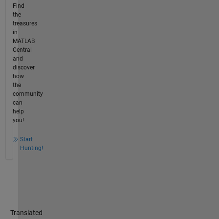
Find
the
treasures
in
MATLAB
Central
and
discover
how
the
community
can
help
you!
Start
Hunting!
Translated