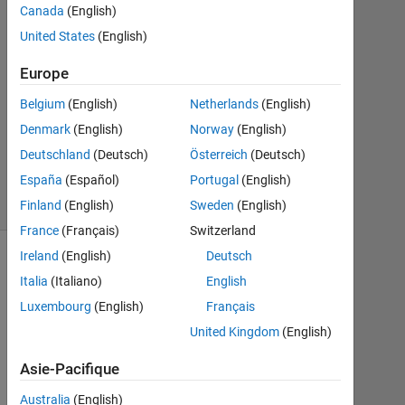
optimization?
Canada
(English)
United States
(English)
Ammy
Europe
12
Belgium
(English)
Netherlands
(English)
Mai
2018
Denmark
(English)
Norway
(English)
0
Deutschland
(Deutsch)
Österreich
(Deutsch)
Réponses
España
(Español)
Portugal
(English)
19 Vues
(30 jours)
Finland
(English)
Sweden
(English)
France
(Français)
Switzerland
Ireland
(English)
Deutsch
Italia
(Italiano)
English
Luxembourg
(English)
Français
United Kingdom
(English)
Asie-Pacifique
Australia
(English)