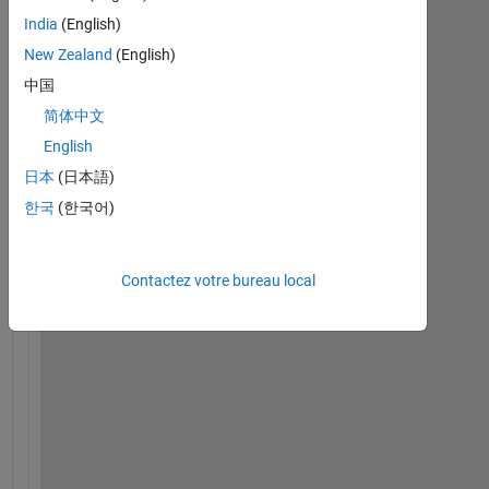
T
India
(English)
h
New Zealand
(English)
e
r
中国
e 
简体中文
a
English
r
e 
日本
(日本語)
m
한국
(한국어)
a
n
y 
Contactez votre bureau local
l
i
n
k
s 
r
e
l
a