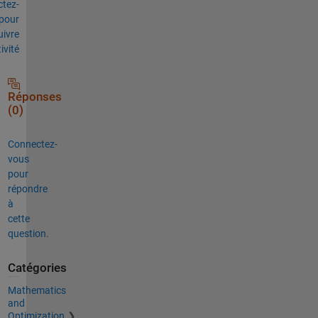
tez-
pour
uivre
tivité
Réponses
(0)
Connectez-
vous
pour
répondre
à
cette
question.
Catégories
Mathematics
and
Optimization