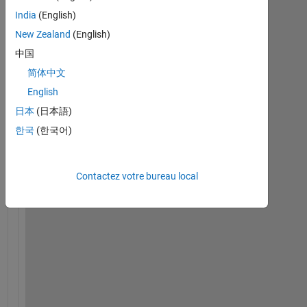
India
(English)
New Zealand
(English)
中国
简体中文
English
H
e
日本
(日本語)
l
한국
(한국어)
l
o
Contactez votre bureau local
I 
u
s
e 
t
h
i
s 
c