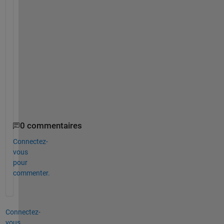
c
a
n 
I 
g
e
t 
i
t
?
0 commentaires
Connectez-
vous
pour
commenter.
Connectez-
vous