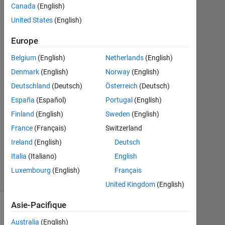
Canada
(English)
Août
United States
(English)
2018
1
Europe
Réponse
Belgium
(English)
Netherlands
(English)
Réponse
Denmark
(English)
Norway
(English)
acceptée
Deutschland
(Deutsch)
Österreich
(Deutsch)
Mise
España
(Español)
Portugal
(English)
à
Finland
(English)
Sweden
(English)
jour
France
(Français)
Switzerland
16
Ireland
(English)
Deutsch
Août
2018
Italia
(Italiano)
English
4 Vues
Luxembourg
(English)
Français
(30 jours)
United Kingdom
(English)
Asie-Pacifique
Australia
(English)