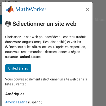
Passer au contenu
MATLAB
Answers
AB Answers
File Exchange
Cody
AI Chat Playground
Discuss
Sélectionner un site web
Choisissez un site web pour accéder au contenu traduit
dans votre langue (lorsqu'il est disponible) et voir les
How can I
événements et les offres locales. D’après votre position,
nous vous recommandons de sélectionner la région
calculate
suivante :
United States
.
percentage
of
United States
Euclidean
Vous pouvez également sélectionner un site web dans la
distance?
liste suivante :
Amériques
wisam
kh
América Latina
(Español)
15