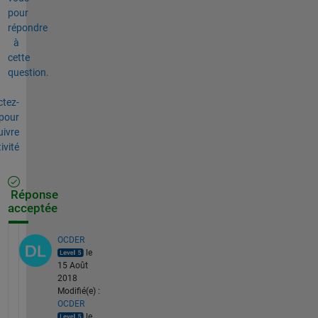
pour
répondre
à
cette
question.
tez-
pour
uivre
tivité
Réponse
acceptée
OCDER
le
15 Août
2018
Modifié(e) :
OCDER
le