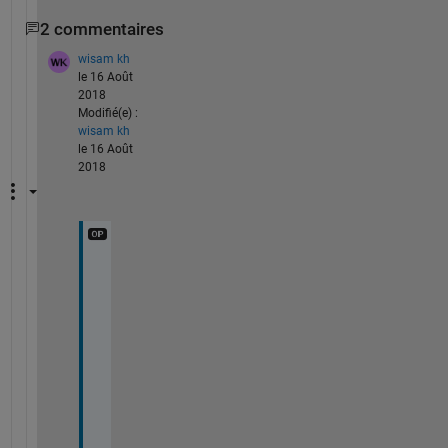
2 commentaires
wisam kh
le 16 Août
2018
Modifié(e) :
wisam kh
le 16 Août
2018
T
h
a
n
k 
y
o
u 
s