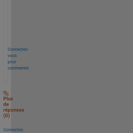
l
c
o
m
e
!
Connectez-
vous
pour
commenter.
Plus
de
réponses
(0)
Connectez-