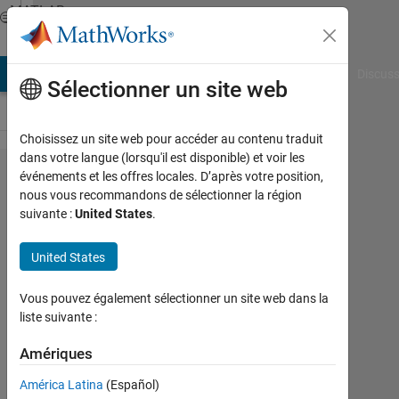
Passer au contenu
MATLAB
Answers
AB Answers
File Exchange
Cody
AI Chat Playground
Discuss
Sélectionner un site web
Choisissez un site web pour accéder au contenu traduit
dans votre langue (lorsqu'il est disponible) et voir les
Efficient
événements et les offres locales. D’après votre position,
nous vous recommandons de sélectionner la région
method
suivante :
United States
.
to
detect
United States
nonzero
Vous pouvez également sélectionner un site web dans la
value
liste suivante :
trains
Amériques
up to a
certain
América Latina
(Español)