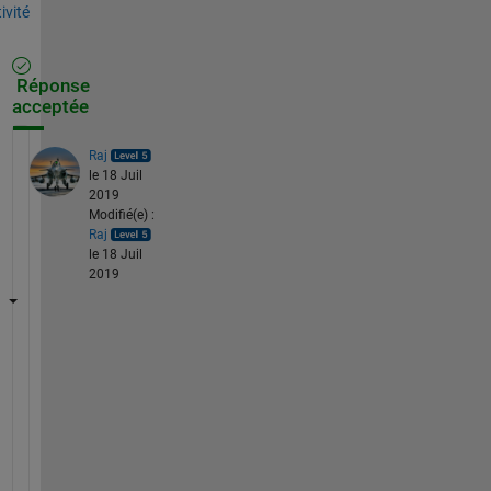
tivité
Réponse
acceptée
Raj
le 18 Juil
2019
Modifié(e) :
Raj
le 18 Juil
2019
A
n
y 
s
p