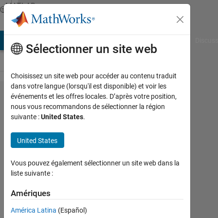
Passer au contenu
MATLAB
Answers
AB Answers
File Exchange
Cody
AI Chat Playground
Discuss
Sélectionner un site web
Choisissez un site web pour accéder au contenu traduit
dans votre langue (lorsqu'il est disponible) et voir les
How can I
événements et les offres locales. D’après votre position,
nous vous recommandons de sélectionner la région
correlate
suivante :
United States
.
the
magnitudes
United States
of
Vous pouvez également sélectionner un site web dans la
eigenvalues
liste suivante :
and
Amériques
sensitivity
analysis?
América Latina
(Español)