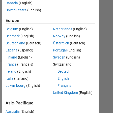
Canada
(English)
United States
(English)
Ajinkya
Sonawane
Europe
13
Août
Belgium
(English)
Netherlands
(English)
2019
Denmark
(English)
Norway
(English)
0
Deutschland
(Deutsch)
Österreich
(Deutsch)
Réponses
9 Vues
España
(Español)
Portugal
(English)
(30 jours)
Finland
(English)
Sweden
(English)
France
(Français)
Switzerland
Ireland
(English)
Deutsch
Italia
(Italiano)
English
Luxembourg
(English)
Français
United Kingdom
(English)
Asie-Pacifique
Australia
(English)