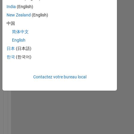
I 
India
(English)
p
e
New Zealand
(English)
r
中国
f
简体中文
o
r
English
m
日本
(日本語)
e
한국
(한국어)
d 
a 
s
e
Contactez votre bureau local
n
s
i
t
i
v
i
t
y 