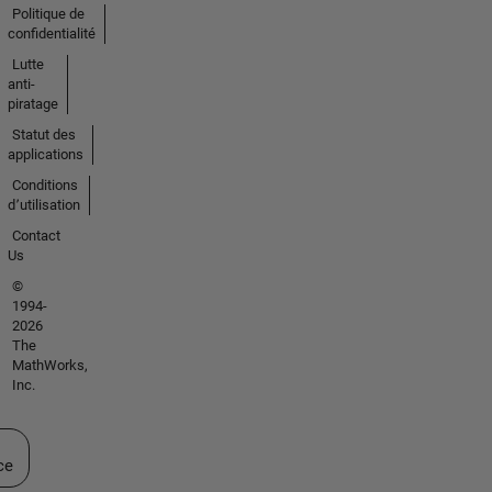
Politique de
confidentialité
Lutte
anti-
piratage
Statut des
applications
Conditions
d՚utilisation
Contact
Us
©
1994-
2026
The
MathWorks,
Inc.
ectionner un site web
ce