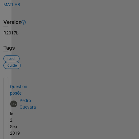
MATLAB
Version
R2017b
Tags
reset
guide
Voir également
Question
posée :
Pedro
Guevara
le
2
Sep
2019