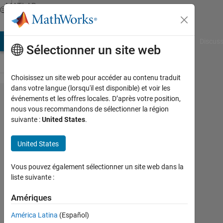
Passer au contenu
MATLAB
Answers
AB Answers
File Exchange
Cody
AI Chat Playground
Discuss
Sélectionner un site web
Choisissez un site web pour accéder au contenu traduit
dans votre langue (lorsqu'il est disponible) et voir les
How
événements et les offres locales. D’après votre position,
nous vous recommandons de sélectionner la région
can I
suivante :
United States
.
reset a
Guide?
United States
Vous pouvez également sélectionner un site web dans la
Pedro
liste suivante :
Guevara
2
Amériques
Sep
2019
América Latina
(Español)