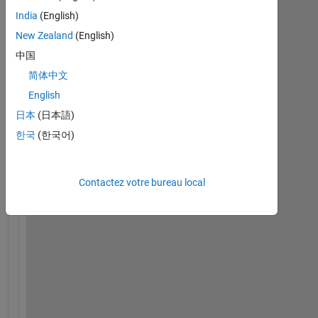
G
India
(English)
o
New Zealand
(English)
o
d 
中国
d
简体中文
a
English
y
. 
日本
(日本語)
I 
한국
(한국어)
r
e
q
Contactez votre bureau local
u
e
s
t 
y
o
u
r 
h