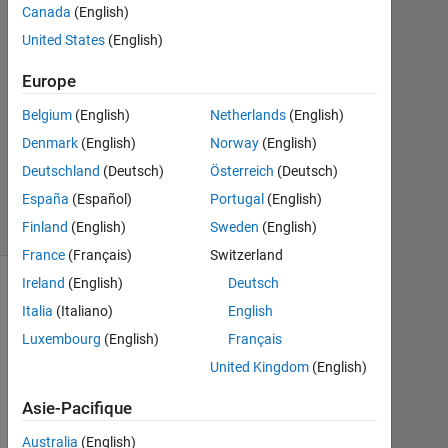
0
Canada
(English)
Réponses
United States
(English)
Mise
Europe
à
Belgium
(English)
Netherlands
(English)
jour
2
Denmark
(English)
Norway
(English)
Sep
Deutschland
(Deutsch)
Österreich
(Deutsch)
2019
España
(Español)
Portugal
(English)
7 Vues
(30 jours)
Finland
(English)
Sweden
(English)
France
(Français)
Switzerland
Ireland
(English)
Deutsch
Afficher
Italia
(Italiano)
English
commentaires
Luxembourg
(English)
Français
plus
anciens
United Kingdom
(English)
Asie-Pacifique
Australia
(English)