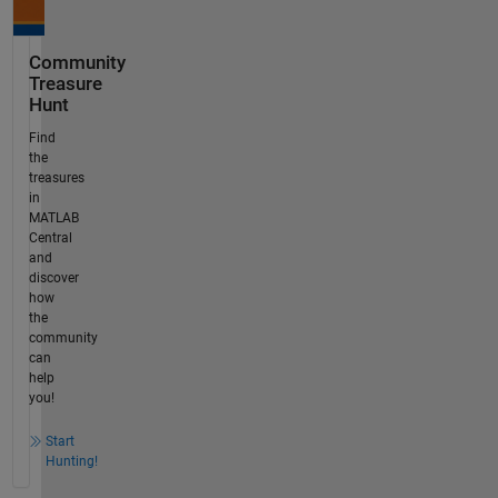
Community
Treasure
Hunt
Find
the
treasures
in
MATLAB
Central
and
discover
how
the
community
can
help
you!
Start
Hunting!