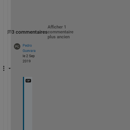
o
u
Afficher 1
3 commentaires
commentaire
plus ancien
Pedro
Guevara
le 2 Sep
2019
H
o
w 
d
o 
I 
s