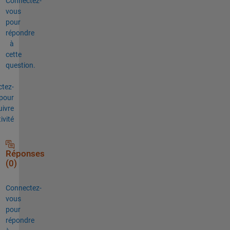
Connectez-
vous
pour
répondre
à
cette
question.
tez-
pour
uivre
tivité
Réponses
(0)
Connectez-
vous
pour
répondre