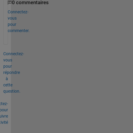
0 commentaires
Connectez-
vous
pour
commenter.
Connectez-
vous
pour
répondre
à
cette
question.
tez-
pour
uivre
tivité