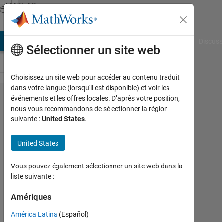
Passer au contenu
MATLAB
Answers
AB Answers
File Exchange
Cody
AI Chat Playground
Discuss
Sélectionner un site web
Choisissez un site web pour accéder au contenu traduit
dans votre langue (lorsqu'il est disponible) et voir les
Zero a
événements et les offres locales. D’après votre position,
nous vous recommandons de sélectionner la région
cell
suivante :
United States
.
matrix
with
United States
varying
Vous pouvez également sélectionner un site web dans la
number
liste suivante :
of
Amériques
zeros
América Latina
(Español)