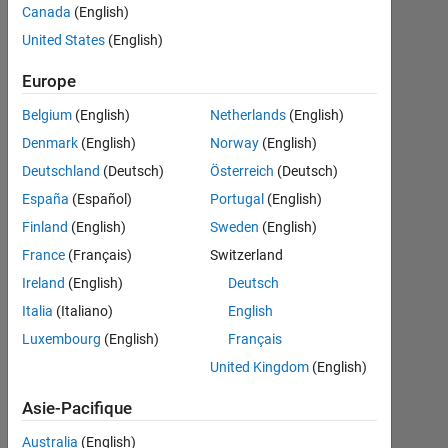
Canada
(English)
United States
(English)
bzibubab
bzibubab
Europe
2
Déc
Belgium
(English)
Netherlands
(English)
2019
Denmark
(English)
Norway
(English)
2
Deutschland
(Deutsch)
Österreich
(Deutsch)
Réponses
España
(Español)
Portugal
(English)
Réponse
Finland
(English)
Sweden
(English)
acceptée
France
(Français)
Switzerland
Ireland
(English)
Deutsch
Mise
à
Italia
(Italiano)
English
jour
Luxembourg
(English)
Français
29
United Kingdom
(English)
Jan
2020
Asie-Pacifique
34 Vues
(30 jours)
Australia
(English)