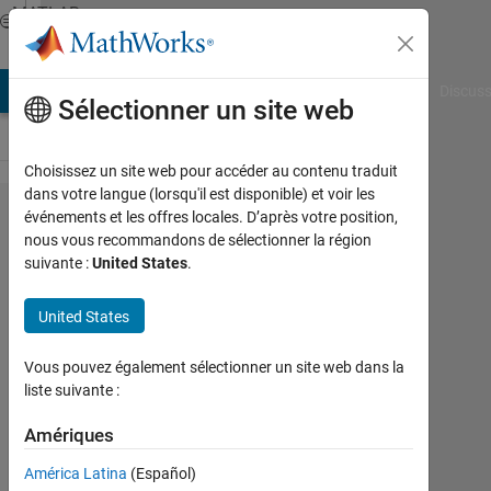
Passer au contenu
MATLAB
Answers
AB Answers
File Exchange
Cody
AI Chat Playground
Discuss
Sélectionner un site web
Choisissez un site web pour accéder au contenu traduit
dans votre langue (lorsqu'il est disponible) et voir les
Short
événements et les offres locales. D’après votre position,
nous vous recommandons de sélectionner la région
Question
suivante :
United States
.
about
Multiple
United States
cases in
Vous pouvez également sélectionner un site web dans la
for end
liste suivante :
Amériques
Fahmy
Shandy
América Latina
(Español)
7