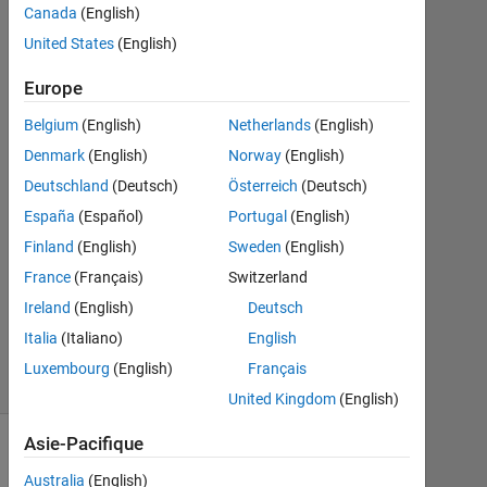
Canada
(English)
Déc
United States
(English)
2019
2
Europe
Réponses
Belgium
(English)
Netherlands
(English)
Réponse
Denmark
(English)
Norway
(English)
acceptée
Deutschland
(Deutsch)
Österreich
(Deutsch)
Mise
España
(Español)
Portugal
(English)
à
Finland
(English)
Sweden
(English)
jour
France
(Français)
Switzerland
7
Ireland
(English)
Deutsch
Déc
2019
Italia
(Italiano)
English
3 Vues
Luxembourg
(English)
Français
(30 jours)
United Kingdom
(English)
Asie-Pacifique
Australia
(English)