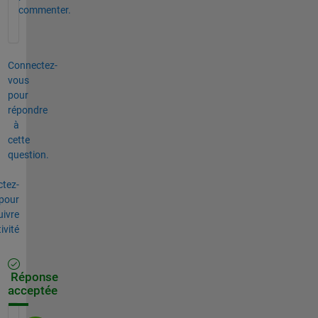
commenter.
Connectez-
vous
pour
répondre
à
cette
question.
tez-
pour
uivre
tivité
Réponse
acceptée