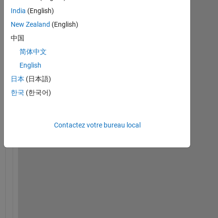
India
(English)
New Zealand
(English)
中国
简体中文
English
I 
w
日本
(日本語)
a
한국
(한국어)
n
t 
t
Contactez votre bureau local
o 
m
a
k
e 
m
u
l
t