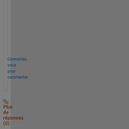
s
i
g
n
m
e
n
t
Connectez-
vous
pour
commenter.
Plus
de
réponses
(0)