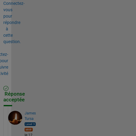
Connectez-
vous
pour
répondre
à
cette
question.
tez-
pour
uivre
tivité
Réponse
acceptée
James
Tursa
le 12