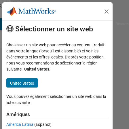
Passer au contenu
MATLAB
Answers
AB Answers
File Exchange
Cody
AI Chat Playground
Discuss
Sélectionner un site web
Choisissez un site web pour accéder au contenu traduit
dans votre langue (lorsqu'il est disponible) et voir les
An
événements et les offres locales. D’après votre position,
nous vous recommandons de sélectionner la région
explicit
suivante :
United States
.
Runge
Kutta of
United States
Fourteen
Vous pouvez également sélectionner un site web dans la
Order
liste suivante :
code
Amériques
Fahmy
América Latina
(Español)