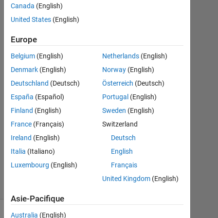
Shandy
Canada
(English)
11
United States
(English)
Déc
2019
Europe
1
Réponse
Belgium
(English)
Netherlands
(English)
Denmark
(English)
Norway
(English)
Réponse
Deutschland
(Deutsch)
Österreich
(Deutsch)
acceptée
España
(Español)
Portugal
(English)
Mise
Finland
(English)
Sweden
(English)
à
France
(Français)
Switzerland
jour
Ireland
(English)
Deutsch
2
Italia
(Italiano)
English
Nov
2023
Luxembourg
(English)
Français
5 Vues
United Kingdom
(English)
(30 jours)
Asie-Pacifique
Australia
(English)