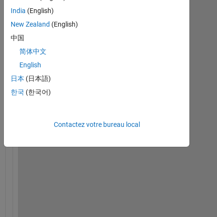
Afficher
India
(English)
commentaires
plus
New Zealand
(English)
anciens
中国
简体中文
English
日本
(日本語)
I 
n
한국
(한국어)
e
e
d 
Contactez votre bureau local
a
n 
e
x
p
l
i
c
i