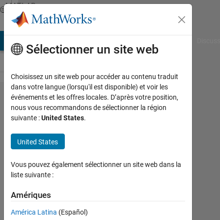
Passer au contenu
MATLAB
Answers
AB Answers
File Exchange
Cody
AI Chat Playground
Discuss
Sélectionner un site web
Choisissez un site web pour accéder au contenu traduit
dans votre langue (lorsqu'il est disponible) et voir les
error
événements et les offres locales. D’après votre position,
nous vous recommandons de sélectionner la région
only
suivante :
United States
.
showing
up with
United States
one for
Vous pouvez également sélectionner un site web dans la
loop --
liste suivante :
can't
Amériques
figure
out
América Latina
(Español)