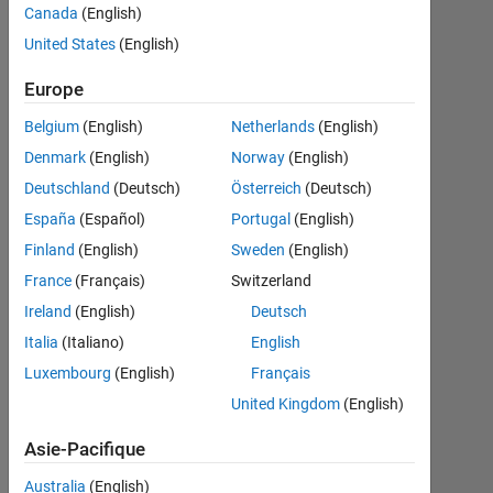
what
Canada
(English)
the
United States
(English)
problem
Europe
is?
Belgium
(English)
Netherlands
(English)
going
Denmark
(English)
Norway
(English)
crazy?
Deutschland
(Deutsch)
Österreich
(Deutsch)
España
(Español)
Portugal
(English)
nines
Finland
(English)
Sweden
(English)
7
France
(Français)
Switzerland
Jan
2020
Ireland
(English)
Deutsch
1
Italia
(Italiano)
English
Réponse
Luxembourg
(English)
Français
United Kingdom
(English)
Réponse
acceptée
Asie-Pacifique
Mise
Australia
(English)