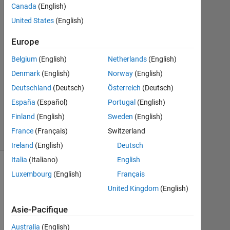
Canada
(English)
United States
(English)
Réponse
acceptée
Europe
Mise
Belgium
(English)
Netherlands
(English)
à
Denmark
(English)
Norway
(English)
jour
Deutschland
(Deutsch)
Österreich
(Deutsch)
28
Jan
España
(Español)
Portugal
(English)
2020
Finland
(English)
Sweden
(English)
24 Vues
France
(Français)
Switzerland
(30 jours)
Ireland
(English)
Deutsch
Italia
(Italiano)
English
Afficher
Luxembourg
(English)
Français
commentaires
United Kingdom
(English)
plus
anciens
Asie-Pacifique
Australia
(English)