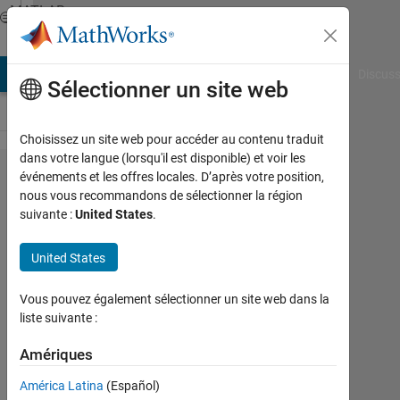
Passer au contenu
MATLAB
Answers
AB Answers
File Exchange
Cody
AI Chat Playground
Discuss
Sélectionner un site web
Choisissez un site web pour accéder au contenu traduit
dans votre langue (lorsqu'il est disponible) et voir les
matrix
événements et les offres locales. D’après votre position,
nous vous recommandons de sélectionner la région
multiply
suivante :
United States
.
by
array
United States
xi=xj
Vous pouvez également sélectionner un site web dans la
liste suivante :
Nur
Amalina
Amériques
12
América Latina
(Español)
Fév