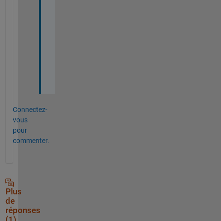
h
a
n
k 
y
o
u
!
Connectez-
vous
pour
commenter.
Plus
de
réponses
(1)