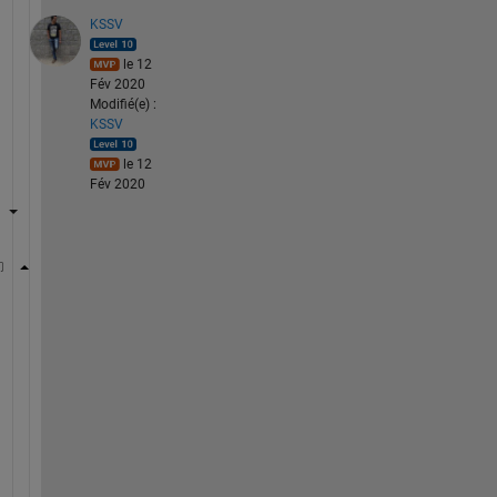
KSSV
le 12
Fév 2020
Modifié(e) :
KSSV
le 12
Fév 2020
e = [0 1 0 1;1 0 1 1;0 1 0 1;1 1 1 0];
x = [1 2 3 4] ; 
A = zeros(size(e)) ; 
for 
i = 1:4
for 
j = 1:4
    A(i,j) = e(i,j)*(x(i)-x(j)) ; 
end
end
A = sum(A,2)