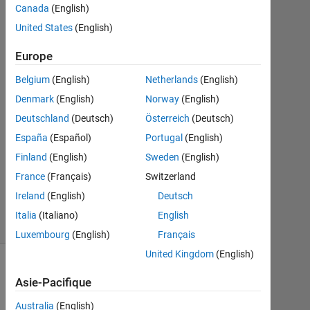
Canada
(English)
2020
2
United States
(English)
Réponses
Europe
Réponse
Belgium
(English)
Netherlands
(English)
acceptée
Denmark
(English)
Norway
(English)
Mise
Deutschland
(Deutsch)
Österreich
(Deutsch)
à
España
(Español)
Portugal
(English)
jour
Finland
(English)
Sweden
(English)
12
France
(Français)
Switzerland
Fév
2020
Ireland
(English)
Deutsch
7 Vues
Italia
(Italiano)
English
(30 jours)
Luxembourg
(English)
Français
United Kingdom
(English)
Asie-Pacifique
Australia
(English)