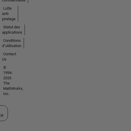
confidentialité
Lutte
anti-
piratage
Statut des
applications
Conditions
d՚utilisation
Contact
Us
©
1994-
2026
The
MathWorks,
Inc.
ectionner un site web
ce