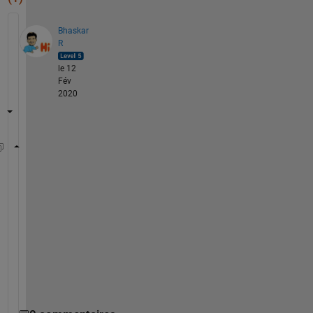
Bhaskar
R
le 12
Fév
2020
x = 1:4;
eij= [0 1 0 1;1 0 1 1;0 1 0 1;1 1 1 0];
tmp  =0;
for 
i = 1:4
for 
j = 1:4
        tmp  =tmp + eij(i, j)*(x(j)-x(i));
end
    A(i) = tmp;
end