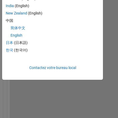
India
(English)
New Zealand
(English)
中国
简体中文
H
i
English
, 
日本
(日本語)
A
한국
(한국어)
l
l
! 
Contactez votre bureau local
s
a
y
, 
i 
h
a
v