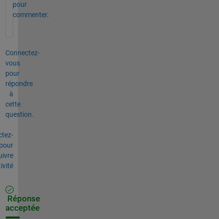
pour
commenter.
Connectez-
vous
pour
répondre
à
cette
question.
tez-
pour
uivre
tivité
Réponse
acceptée