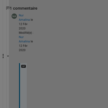
1 commentaire
Nur
Amalina
le
12 Fév
2020
Modifié(e) :
Nur
Amalina
le
12 Fév
2020
g
o
t 
i
t
. 
t