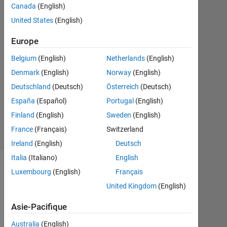
Août
Canada
(English)
2020
United States
(English)
0
Réponses
Europe
Mise
Belgium
(English)
Netherlands
(English)
à
Denmark
(English)
Norway
(English)
jour
Deutschland
(Deutsch)
Österreich
(Deutsch)
15
Août
España
(Español)
Portugal
(English)
2020
Finland
(English)
Sweden
(English)
6 Vues
France
(Français)
Switzerland
(30 jours)
Ireland
(English)
Deutsch
Italia
(Italiano)
English
Luxembourg
(English)
Français
United Kingdom
(English)
Asie-Pacifique
Australia
(English)