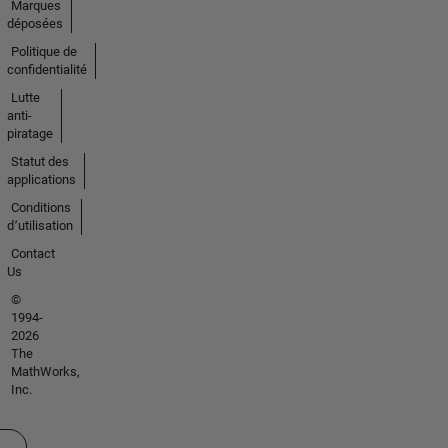
Marques
déposées
Politique de
confidentialité
Lutte
anti-
piratage
Statut des
applications
Conditions
d՚utilisation
Contact
Us
©
1994-
2026
The
MathWorks,
Inc.
ectionner un site web