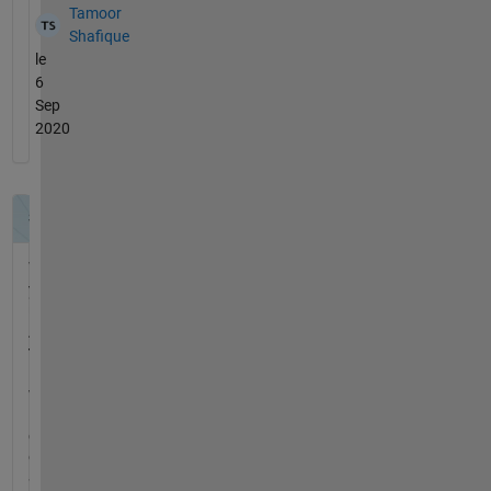
Tamoor
Shafique
le
6
Sep
2020