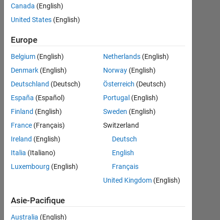
of these
Canada
(English)
shapes
United States
(English)
randomly
Europe
to plot
Belgium
(English)
Netherlands
(English)
points in it
Denmark
(English)
Norway
(English)
randomly
Deutschland
(Deutsch)
Österreich
(Deutsch)
uniformly.
España
(Español)
Portugal
(English)
Finland
(English)
Sweden
(English)
Tamoor
France
(Français)
Switzerland
Shafique
Ireland
(English)
Deutsch
6
Sep
Italia
(Italiano)
English
2020
Luxembourg
(English)
Français
0
United Kingdom
(English)
Réponses
8 Vues
Asie-Pacifique
(30 jours)
Australia
(English)