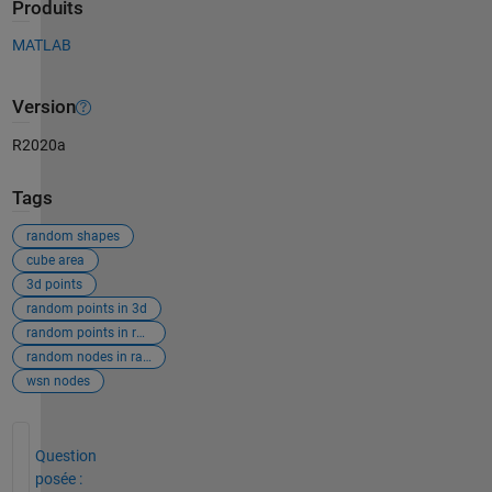
Produits
MATLAB
Version
R2020a
Tags
random shapes
cube area
3d points
random points in 3d
random points in random shape
random nodes in random shape wsn
wsn nodes
Voir également
Question
posée :