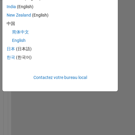
India
(English)
New Zealand
(English)
中国
简体中文
English
日本
(日本語)
한국
(한국어)
H
i 
E
Contactez votre bureau local
v
e
r
y
o
n
e
,