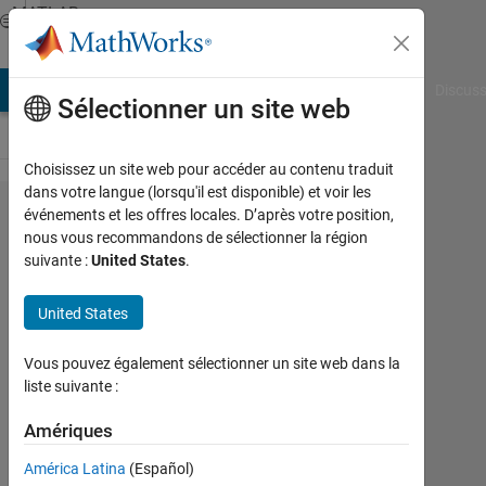
Passer au contenu
MATLAB
Answers
AB Answers
File Exchange
Cody
AI Chat Playground
Discuss
Sélectionner un site web
Choisissez un site web pour accéder au contenu traduit
dans votre langue (lorsqu'il est disponible) et voir les
I want to
événements et les offres locales. D’après votre position,
nous vous recommandons de sélectionner la région
define
suivante :
United States
.
three 3d
Shapes in
United States
the code
Vous pouvez également sélectionner un site web dans la
and then
liste suivante :
on each
Amériques
simulation
pick one
América Latina
(Español)