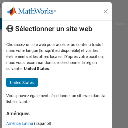
Passer au contenu
MATLAB
Answers
AB Answers
File Exchange
Cody
AI Chat Playground
Discuss
Sélectionner un site web
Choisissez un site web pour accéder au contenu traduit
dans votre langue (lorsqu'il est disponible) et voir les
Comparison
événements et les offres locales. D’après votre position,
nous vous recommandons de sélectionner la région
of entries of
suivante :
United States
.
one data
set (just
United States
one
Vous pouvez également sélectionner un site web dans la
column)
liste suivante :
with
Amériques
multiple
columns of
América Latina
(Español)