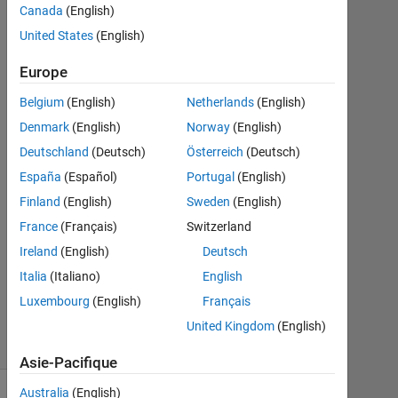
second
Canada
(English)
data set
United States
(English)
Europe
aa
Belgium
(English)
Netherlands
(English)
12
Denmark
(English)
Norway
(English)
Sep
2020
Deutschland
(Deutsch)
Österreich
(Deutsch)
1
España
(Español)
Portugal
(English)
Réponse
Finland
(English)
Sweden
(English)
Mise
à
France
(Français)
Switzerland
jour
Ireland
(English)
Deutsch
20
Italia
(Italiano)
English
Août
Luxembourg
(English)
Français
2021
3 Vues
United Kingdom
(English)
(30 jours)
Asie-Pacifique
Australia
(English)