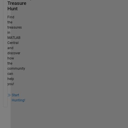
Treasure
Hunt
Find
the
treasures
in
MATLAB
Central
and
discover
how
the
community
can
help
you!
Start
Hunting!