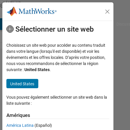
Passer au contenu
MATLAB
Answers
AB Answers
File Exchange
Cody
AI Chat Playground
Discuss
Sélectionner un site web
Choisissez un site web pour accéder au contenu traduit
dans votre langue (lorsqu'il est disponible) et voir les
sim
événements et les offres locales. D’après votre position,
nous vous recommandons de sélectionner la région
command
suivante :
United States
.
problem,
the model
United States
not run
Vous pouvez également sélectionner un site web dans la
for
liste suivante :
desired
Amériques
time
América Latina
(Español)