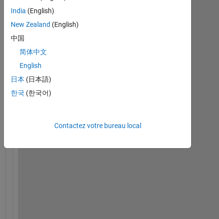
a
India
(English)
l
New Zealand
(English)
l
中国
,
简体中文
i 
English
h
日本
(日本語)
a
한국
(한국어)
v
e 
p
Contactez votre bureau local
r
o
b
l
e
m 
u
s
i
n