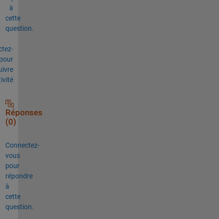
à
cette
question.
tez-
pour
uivre
tivité
Réponses
(0)
Connectez-
vous
pour
répondre
à
cette
question.