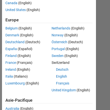
Magdi
Canada
(English)
Nabi
United States
(English)
27
Jan
Europe
2013
Belgium
(English)
Netherlands
(English)
0
Denmark
(English)
Norway
(English)
Réponses
10 Vues
Deutschland
(Deutsch)
Österreich
(Deutsch)
(30 jours)
España
(Español)
Portugal
(English)
Finland
(English)
Sweden
(English)
France
(Français)
Switzerland
Ireland
(English)
Deutsch
Italia
(Italiano)
English
Luxembourg
(English)
Français
United Kingdom
(English)
Asie-Pacifique
h
Australia
(English)
i 