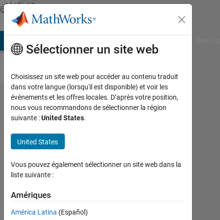
Passer au contenu
MATLAB
Answers
AB Answers
File Exchange
Cody
AI Chat Playground
Discuss
Sélectionner un site web
Choisissez un site web pour accéder au contenu traduit
dans votre langue (lorsqu'il est disponible) et voir les
Which
événements et les offres locales. D’après votre position,
nous vous recommandons de sélectionner la région
function
suivante :
United States
.
should I
use for
United States
generating
Vous pouvez également sélectionner un site web dans la
the
liste suivante :
weighted
Amériques
least
squares fit
América Latina
(Español)