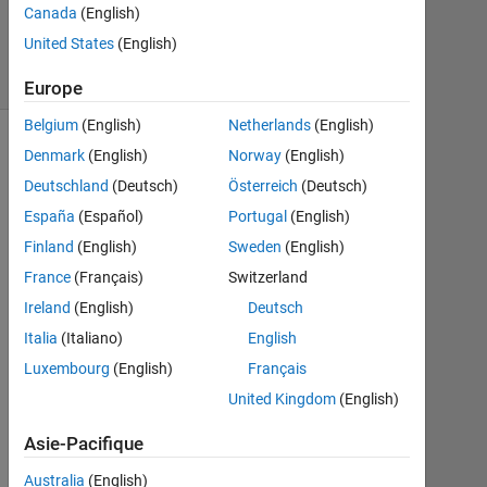
2
Canada
(English)
Réponses
United States
(English)
16 Vues
(30 jours)
Europe
Belgium
(English)
Netherlands
(English)
Afficher
Denmark
(English)
Norway
(English)
commentaires
Deutschland
(Deutsch)
Österreich
(Deutsch)
plus
España
(Español)
Portugal
(English)
anciens
Finland
(English)
Sweden
(English)
France
(Français)
Switzerland
Ireland
(English)
Deutsch
I 
Italia
(Italiano)
English
h
Luxembourg
(English)
Français
a
United Kingdom
(English)
v
e 
Asie-Pacifique
a 
i
Australia
(English)