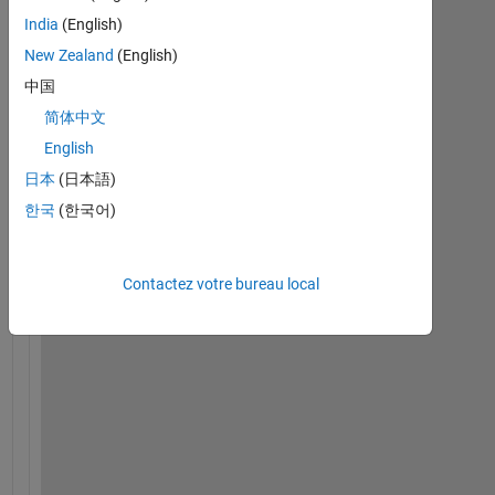
India
(English)
D
New Zealand
(English)
O 
7 
中国
J 
简体中文
= 
English
1
, 
日本
(日本語)
J
한국
(한국어)
M
A
X
Contactez votre bureau local
s
o
m
e
t
h
i
n