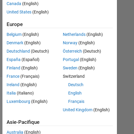
1
Canada
(English)
Réponse
United States
(English)
Mise
Europe
à
Belgium
(English)
Netherlands
(English)
jour
5
Denmark
(English)
Norway
(English)
Nov
Deutschland
(Deutsch)
Österreich
(Deutsch)
2020
España
(Español)
Portugal
(English)
34 Vues
(30 jours)
Finland
(English)
Sweden
(English)
France
(Français)
Switzerland
Ireland
(English)
Deutsch
Italia
(Italiano)
English
Luxembourg
(English)
Français
United Kingdom
(English)
Asie-Pacifique
Australia
(English)