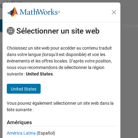
Passer au contenu
MATLAB
Answers
AB Answers
File Exchange
Cody
AI Chat Playground
Discuss
Sélectionner un site web
Choisissez un site web pour accéder au contenu traduit
dans votre langue (lorsqu'il est disponible) et voir les
fortran
événements et les offres locales. D’après votre position,
nous vous recommandons de sélectionner la région
do
suivante :
United States
.
loop to
matlab
United States
Vous pouvez également sélectionner un site web dans la
ravi
liste suivante :
shukla
5
Amériques
Nov
2020
América Latina
(Español)