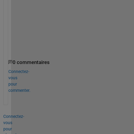
n
t
i
r
e
l
y
.
0 commentaires
Connectez-
vous
pour
commenter.
Connectez-
vous
pour