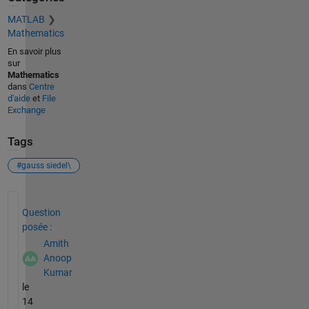
MATLAB
Mathematics
En savoir plus
sur
Mathematics
dans
Centre
d'aide
et
File
Exchange
Tags
#gauss siedel\
Voir également
Question
posée :
Amith
Anoop
Kumar
le
14