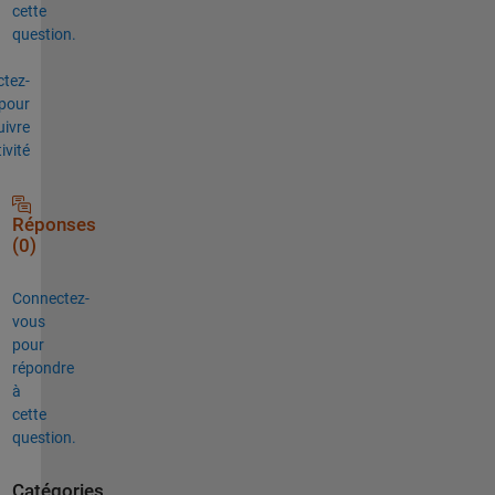
cette
question.
tez-
pour
uivre
tivité
Réponses
(0)
Connectez-
vous
pour
répondre
à
cette
question.
Catégories