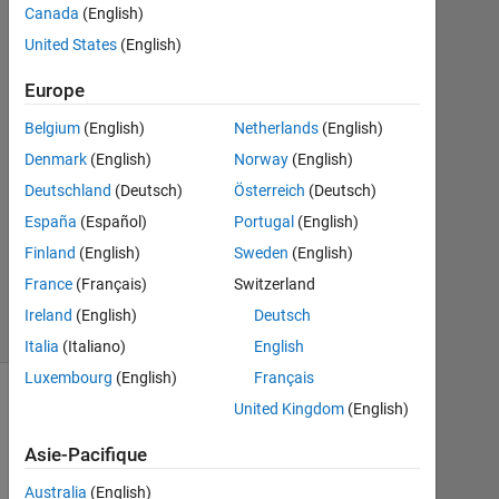
help me
Canada
(English)
here
United States
(English)
Europe
Amith
Belgium
(English)
Netherlands
(English)
Anoop
Kumar
Denmark
(English)
Norway
(English)
14
Deutschland
(Deutsch)
Österreich
(Deutsch)
Nov
España
(Español)
Portugal
(English)
2020
Finland
(English)
Sweden
(English)
0
Réponses
France
(Français)
Switzerland
24 Vues
Ireland
(English)
Deutsch
(30 jours)
Italia
(Italiano)
English
Luxembourg
(English)
Français
United Kingdom
(English)
Asie-Pacifique
Australia
(English)