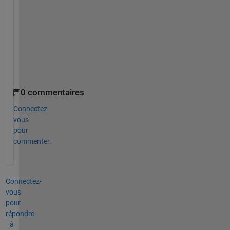
for 
j = n:-1:i
        t = t-(A(i,j)*x(j,:))
end
    x(i,:) = t/A(i,i);
end
x
0 commentaires
Connectez-
vous
pour
commenter.
Connectez-
vous
pour
répondre
à