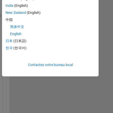
India
(English)
New Zealand
(English)
clear 
all
中国
clc
简体中文
A=[1 4 -1;1 1 -6;3 -1 -1];
English
b=[-5;-12;4];
%Solve the linear system Ax=B
日本
(日本語)
[n,~]=size(A);
한국
(한국어)
x=zeros(n,1);
%matrix A to upper triangular matrix 
for 
i=1:n-1
Contactez votre bureau local
    m=A(i+1:n,i)/A(i,i);
    A(i+1:n,:)-m*A(i,:);
    b(i+1:n,:)=b(i+1:n,:)-m*b(i,:);
% we are only co
end
%back substitution
x(n,:)=b(n,:)/A(n,n);
for 
i= n:-1:1
    t = b(i,:);