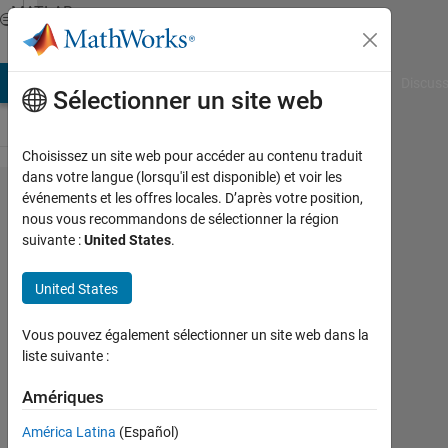
Passer au contenu
MATLAB
Answers
AB Answers
File Exchange
Cody
AI Chat Playground
Discuss
Sélectionner un site web
Choisissez un site web pour accéder au contenu traduit
dans votre langue (lorsqu'il est disponible) et voir les
Gauss
événements et les offres locales. D’après votre position,
nous vous recommandons de sélectionner la région
elimination
suivante :
United States
.
method- I
am not
United States
getting the
Vous pouvez également sélectionner un site web dans la
right
liste suivante :
answer
Amériques
can
anyone
América Latina
(Español)