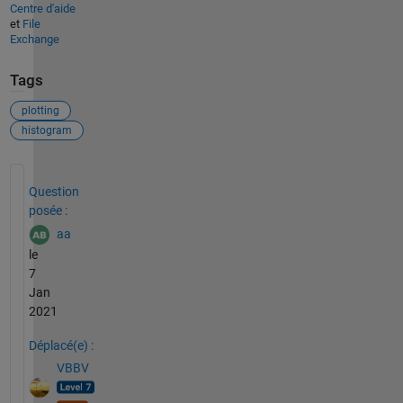
Centre d'aide
et
File
Exchange
Tags
plotting
histogram
Voir également
Question
posée :
aa
le
7
Jan
2021
Déplacé(e) :
VBBV