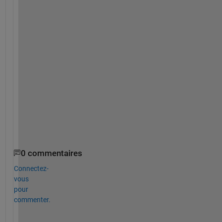
h2.BinCounts = h2.BinCounts/max(h2.BinCounts);
h2.FaceColor = [0.1 0.5 0.1];
h2.EdgeColor = 
'None'
;
mu2 = mean(a(:,2)); 
sd2 = std(a(:,2));
hold(
'on'
)
y=pdf(
'Normal'
,x,mu2,sd2);
p2=plot(x,y,linewidth=2);
legend([p1,p2],
'A'
,
'B'
)
axis([-20 20 0 0.5])
yticks([0:0.1:0.5])
0 commentaires
Connectez-
vous
pour
commenter.