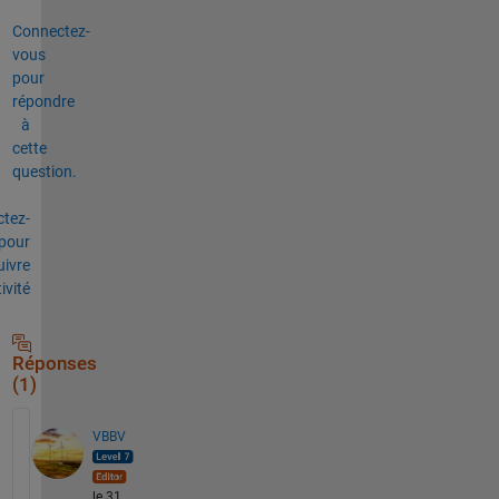
Connectez-
vous
pour
répondre
à
cette
question.
tez-
pour
uivre
tivité
Réponses
(1)
VBBV
le 31