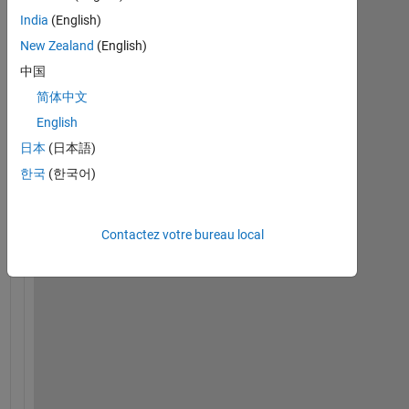
India
(English)
New Zealand
(English)
data.txt
中国
简体中文
H
English
i 
日本
(日本語)
e
v
한국
(한국어)
e
r
y
Contactez votre bureau local
o
n
e
, 
M
a
y 
s