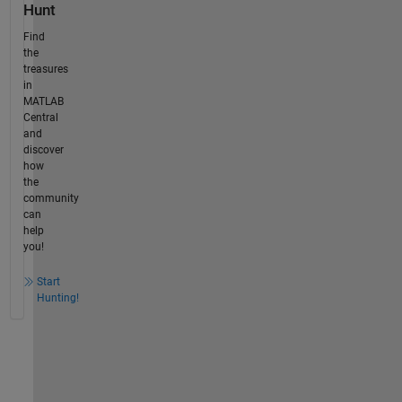
Hunt
Find
the
treasures
in
MATLAB
Central
and
discover
how
the
community
can
help
you!
Start
Hunting!