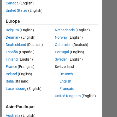
Jan
Canada
(English)
2021
United States
(English)
1
Réponse
Europe
Mise
Belgium
(English)
Netherlands
(English)
à
Denmark
(English)
Norway
(English)
jour
Deutschland
(Deutsch)
Österreich
(Deutsch)
31
Déc
España
(Español)
Portugal
(English)
2025
Finland
(English)
Sweden
(English)
43 Vues
France
(Français)
Switzerland
(30 jours)
Ireland
(English)
Deutsch
Italia
(Italiano)
English
Luxembourg
(English)
Français
United Kingdom
(English)
Asie-Pacifique
Australia
(English)