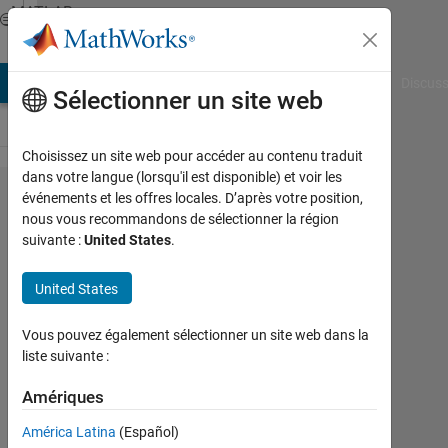
Passer au contenu
MATLAB
Answers
AB Answers
File Exchange
Cody
AI Chat Playground
Discuss
Sélectionner un site web
Choisissez un site web pour accéder au contenu traduit
dans votre langue (lorsqu'il est disponible) et voir les
How to
événements et les offres locales. D’après votre position,
nous vous recommandons de sélectionner la région
make a
suivante :
United States
.
composite
probability
United States
density
Vous pouvez également sélectionner un site web dans la
plot?
liste suivante :
Amériques
aa
7
América Latina
(Español)