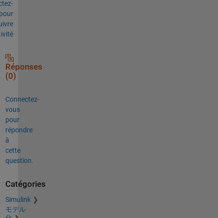
tez-
pour
uivre
tivité
Réponses
(0)
Connectez-
vous
pour
répondre
à
cette
question.
Catégories
Simulink
モデル