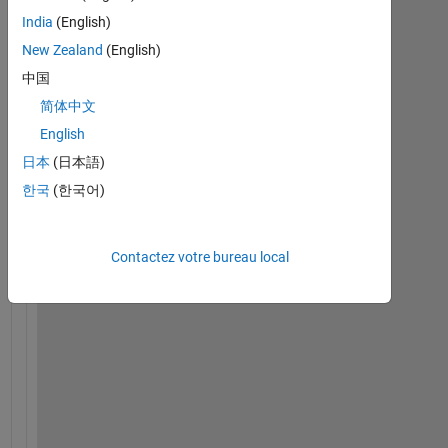
India
(English)
New Zealand
(English)
中国
简体中文
S
English
i
m
日本
(日本語)
u
한국
(한국어)
l
i
n
Contactez votre bureau local
k
の
シ
ミ
ュ
レ
ー
シ
ョ