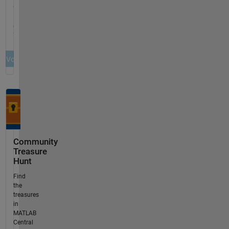
Community
Treasure
Hunt
Find
the
treasures
in
MATLAB
Central