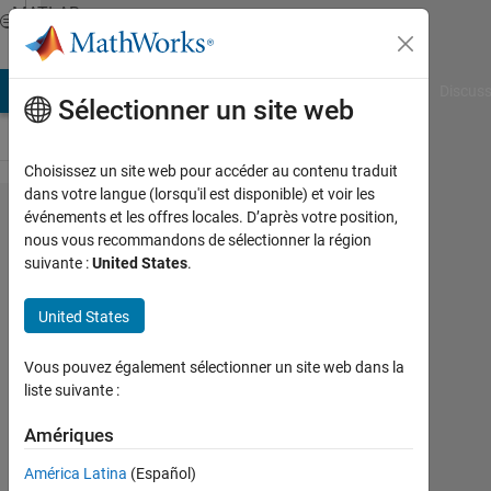
Passer au contenu
MATLAB
Answers
AB Answers
File Exchange
Cody
AI Chat Playground
Discuss
Sélectionner un site web
Choisissez un site web pour accéder au contenu traduit
dans votre langue (lorsqu'il est disponible) et voir les
Simulink
événements et les offres locales. D’après votre position,
nous vous recommandons de sélectionner la région
のシ​ミ
suivante :
United States
.
ュレー
ション
United States
実行中​
Vous pouvez également sélectionner un site web dans la
に、
liste suivante :
MATLAB
Amériques
から​ブ
ロック
América Latina
(Español)