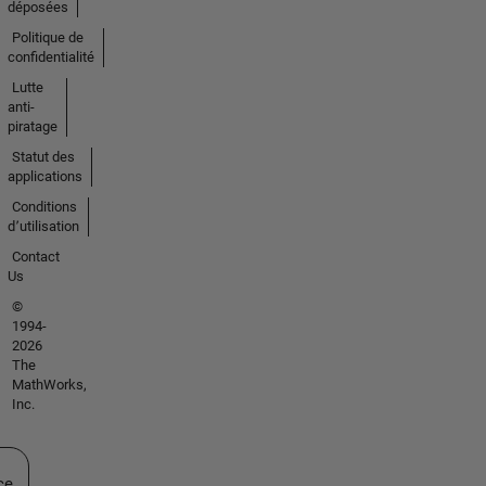
déposées
Politique de
confidentialité
Lutte
anti-
piratage
Statut des
applications
Conditions
d՚utilisation
Contact
Us
©
1994-
2026
The
MathWorks,
Inc.
ectionner un site web
ce