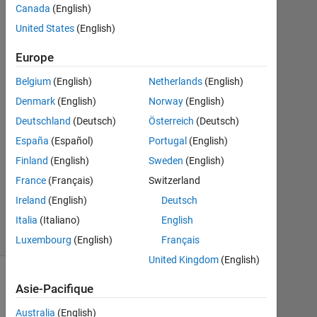
出力に
Canada
(English)
アクセ​
United States
(English)
スす
Europe
る。
Belgium
(English)
Netherlands
(English)
Denmark
(English)
Norway
(English)
Mamoru
Deutschland
(Deutsch)
Österreich
(Deutsch)
Mabuchi
España
(Español)
Portugal
(English)
12
Jan
Finland
(English)
Sweden
(English)
2021
France
(Français)
Switzerland
0
Ireland
(English)
Deutsch
Réponses
5 Vues
Italia
(Italiano)
English
(30 jours)
Luxembourg
(English)
Français
United Kingdom
(English)
Asie-Pacifique
Australia
(English)