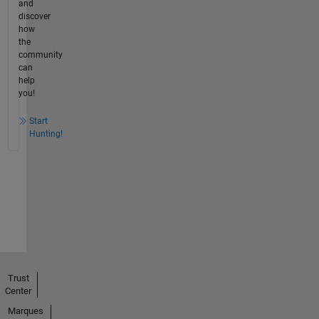
and
discover
how
the
community
can
help
you!
Start
Hunting!
Trust
Center
Marques