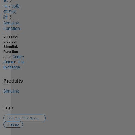
化
モデル動
作の設
計
Simulink
Function
En savoir
plus sur
Simulink
Function
dans
Centre
d'aide
et
File
Exchange
Produits
Simulink
Tags
シミュレーション実行中
matlab