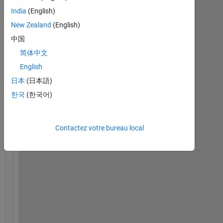
India
(English)
New Zealand
(English)
中国
简体中文
English
日本
(日本語)
I
한국
(한국어)
'
m 
t
Contactez votre bureau local
r
y
i
n
g 
t
o 
f
i