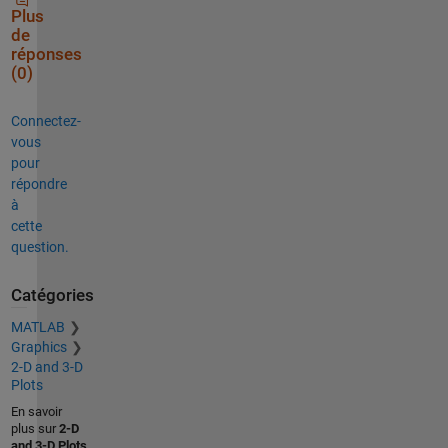
Plus
de
réponses
(0)
Connectez-
vous
pour
répondre
à
cette
question.
Catégories
MATLAB
Graphics
2-D and 3-D
Plots
En savoir
plus sur
2-D
and 3-D Plots