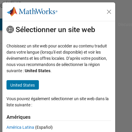
Passer au contenu
MATLAB
Answers
AB Answers
File Exchange
Cody
AI Chat Playground
Discuss
Sélectionner un site web
Choisissez un site web pour accéder au contenu traduit
dans votre langue (lorsqu'il est disponible) et voir les
How can I
événements et les offres locales. D’après votre position,
nous vous recommandons de sélectionner la région
find the
suivante :
United States
.
Members
of the
United States
largest
Vous pouvez également sélectionner un site web dans la
component
liste suivante :
of a graph?
Amériques
Waseem
América Latina
(Español)