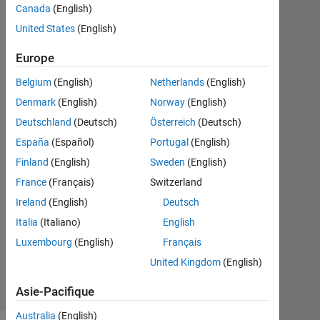
AL
Canada
(English)
Aqqad
United States
(English)
29
Jan
Europe
2021
1
Belgium
(English)
Netherlands
(English)
Réponse
Denmark
(English)
Norway
(English)
Deutschland
(Deutsch)
Österreich
(Deutsch)
Réponse
España
(Español)
Portugal
(English)
acceptée
Finland
(English)
Sweden
(English)
Mise
France
(Français)
Switzerland
à
Ireland
(English)
Deutsch
jour
Italia
(Italiano)
English
29
Jan
Luxembourg
(English)
Français
2021
United Kingdom
(English)
22 Vues
(30 jours)
Asie-Pacifique
Australia
(English)