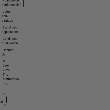
Politique de
confidentialité
Lutte
anti-
piratage
Statut des
applications
Conditions
d՚utilisation
Contact
Us
©
1994-
2026
The
MathWorks,
Inc.
ectionner un site web
ce