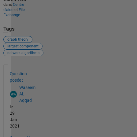
dans
Centre
d'aide
et
File
Exchange
Tags
graph theory
largest component
network algorithms
Voir également
Question
posée :
Waseem
AL
Aqqad
le
29
Jan
2021