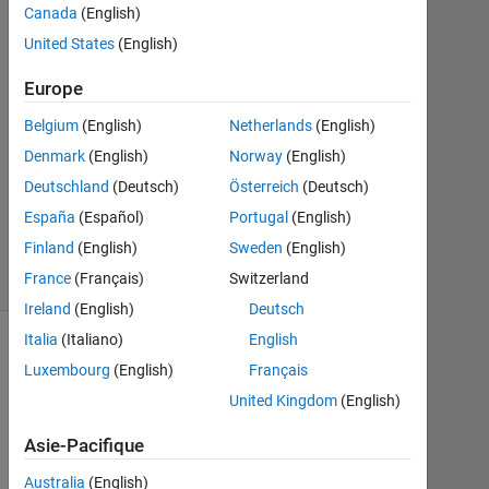
Canada
(English)
2021
1
United States
(English)
Réponse
Europe
Mise
Belgium
(English)
Netherlands
(English)
à
Denmark
(English)
Norway
(English)
jour
7
Deutschland
(Deutsch)
Österreich
(Deutsch)
Fév
España
(Español)
Portugal
(English)
2021
Finland
(English)
Sweden
(English)
18 Vues
France
(Français)
Switzerland
(30 jours)
Ireland
(English)
Deutsch
Italia
(Italiano)
English
Luxembourg
(English)
Français
United Kingdom
(English)
Asie-Pacifique
Australia
(English)