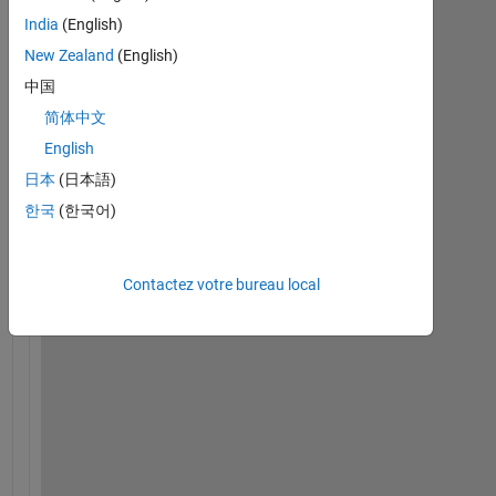
India
(English)
Signals_v_concatenated.mat
New Zealand
(English)
Labels_training.mat
中国
简体中文
English
H
i
日本
(日本語)
, 
한국
(한국어)
I 
a
m 
Contactez votre bureau local
a
t
t
e
m
p
t
i
n