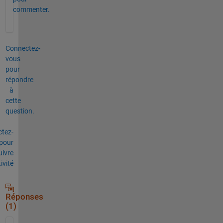
commenter.
Connectez-
vous
pour
répondre
à
cette
question.
tez-
pour
uivre
tivité
Réponses
(1)