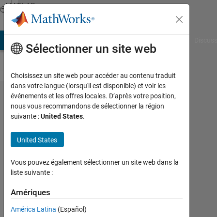
Passer au contenu
MATLAB
Answers
AB Answers
File Exchange
Cody
AI Chat Playground
Discuss
Sélectionner un site web
Choisissez un site web pour accéder au contenu traduit
dans votre langue (lorsqu'il est disponible) et voir les
How do I
événements et les offres locales. D’après votre position,
nous vous recommandons de sélectionner la région
randomise
suivante :
United States
.
the order
of cells in
United States
an array?
Vous pouvez également sélectionner un site web dans la
liste suivante :
Cai
Chin
Amériques
5
América Latina
(Español)
Fév