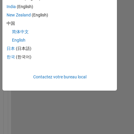
India
(English)
New Zealand
(English)
H
中国
o
简体中文
w 
d
English
o 
日本
(日本語)
I 
한국
(한국어)
f
i
n
Contactez votre bureau local
d
a
n
d
g
i
v