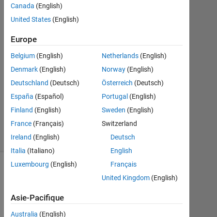
Canada
(English)
Mar
United States
(English)
2021
1
Europe
Réponse
Belgium
(English)
Netherlands
(English)
Mise
Denmark
(English)
Norway
(English)
à
Deutschland
(Deutsch)
Österreich
(Deutsch)
jour
16
España
(Español)
Portugal
(English)
Mar
Finland
(English)
Sweden
(English)
2021
France
(Français)
Switzerland
10 Vues
Ireland
(English)
Deutsch
(30 jours)
Italia
(Italiano)
English
Luxembourg
(English)
Français
United Kingdom
(English)
Asie-Pacifique
Australia
(English)