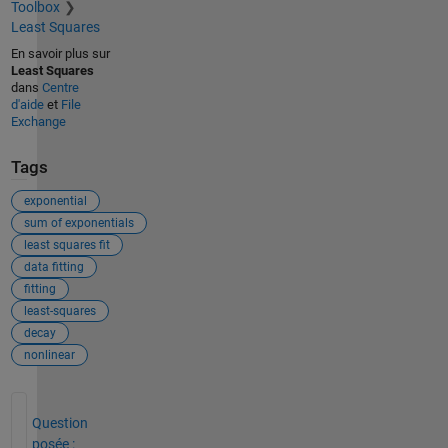
Toolbox
Least Squares
En savoir plus sur
Least Squares
dans
Centre
d'aide
et
File
Exchange
Tags
exponential
sum of exponentials
least squares fit
data fitting
fitting
least-squares
decay
nonlinear
Voir également
Question
posée :