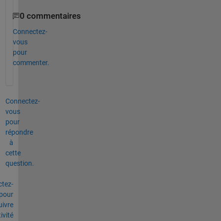
0 commentaires
Connectez-
vous
pour
commenter.
Connectez-
vous
pour
répondre
à
cette
question.
tez-
pour
uivre
tivité