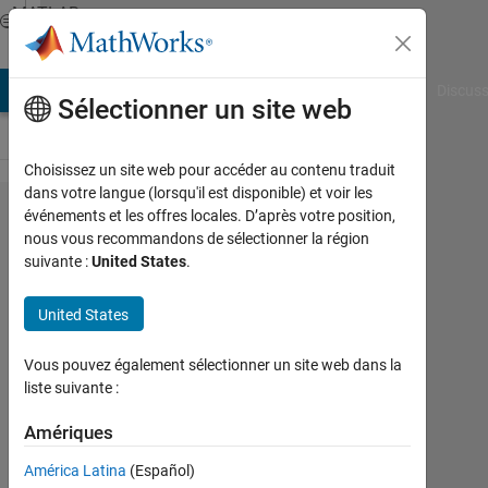
Passer au contenu
MATLAB
Answers
AB Answers
File Exchange
Cody
AI Chat Playground
Discuss
Sélectionner un site web
Choisissez un site web pour accéder au contenu traduit
dans votre langue (lorsqu'il est disponible) et voir les
Fitting a
événements et les offres locales. D’après votre position,
nous vous recommandons de sélectionner la région
sum of
suivante :
United States
.
exponentials
to data
United States
(Least
Vous pouvez également sélectionner un site web dans la
squares)
liste suivante :
Amériques
Nour
Butrus
América Latina
(Español)
16