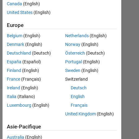
Canada
(English)
2021
1
United States
(English)
Réponse
Europe
Mise
Belgium
(English)
Netherlands
(English)
à
Denmark
(English)
Norway
(English)
jour
6
Deutschland
(Deutsch)
Österreich
(Deutsch)
Avr
España
(Español)
Portugal
(English)
2021
Finland
(English)
Sweden
(English)
22 Vues
France
(Français)
Switzerland
(30 jours)
Ireland
(English)
Deutsch
Italia
(Italiano)
English
Luxembourg
(English)
Français
United Kingdom
(English)
Asie-Pacifique
Australia
(English)