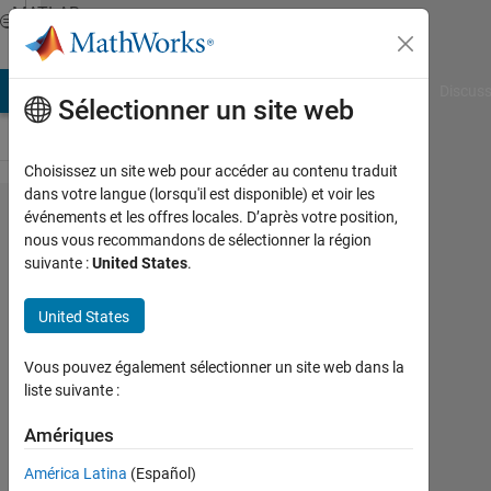
Passer au contenu
MATLAB
Answers
AB Answers
File Exchange
Cody
AI Chat Playground
Discuss
Sélectionner un site web
Choisissez un site web pour accéder au contenu traduit
dans votre langue (lorsqu'il est disponible) et voir les
Read
événements et les offres locales. D’après votre position,
nous vous recommandons de sélectionner la région
images
suivante :
United States
.
from a
folder in
United States
a
Vous pouvez également sélectionner un site web dans la
particular
liste suivante :
order
Amériques
Elysi
América Latina
(Español)