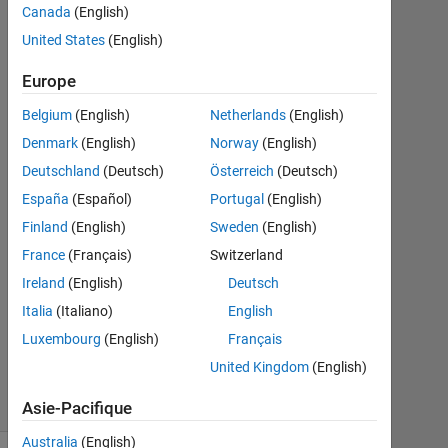
Cochin
Canada
(English)
United States
(English)
7
Avr
Europe
2021
1
Belgium
(English)
Netherlands
(English)
Réponse
Denmark
(English)
Norway
(English)
Deutschland
(Deutsch)
Österreich
(Deutsch)
Réponse
España
(Español)
Portugal
(English)
acceptée
Finland
(English)
Sweden
(English)
Mise
France
(Français)
Switzerland
à
Ireland
(English)
Deutsch
jour
Italia
(Italiano)
English
7
Avr
Luxembourg
(English)
Français
2021
United Kingdom
(English)
18 Vues
(30 jours)
Asie-Pacifique
Australia
(English)