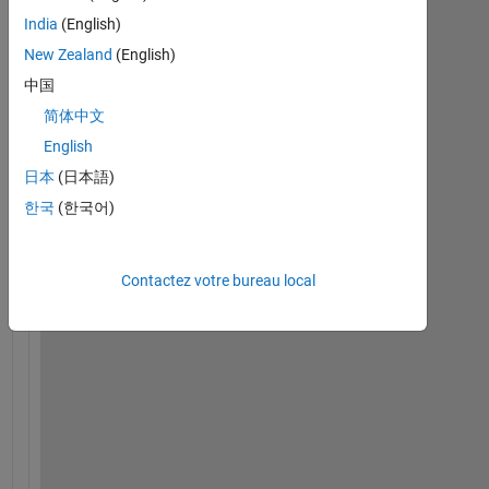
India
(English)
New Zealand
(English)
中国
简体中文
English
日本
(日本語)
I 
한국
(한국어)
h
a
v
Contactez votre bureau local
e 
a 
f
o
l
d
e
r
, 