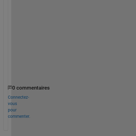
n
s
w
e
r
_
3
2
1
5
8
0
0 commentaires
Connectez-
vous
pour
commenter.