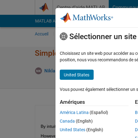
Passer au contenu
Centre d’aide MATLAB
Communau
MATLAB Answers
File Exchange
Cody
AI Cha
Accueil
Poser une question
Répondre
Pa
Sélectionner un sit
Simple limit returning NaN: f(x
Choisissez un site web pour accéder au con
position, nous vous recommandons de séle
Rép
Niklas Kurz
12 Avr 2021
2 Réponses
United States
Vous pouvez également sélectionner un sit
Amériques
E
América Latina
(Español)
B
Canada
(English)
D
By intuition and some opinions on Mathstack the li
United States
(English)
D
However