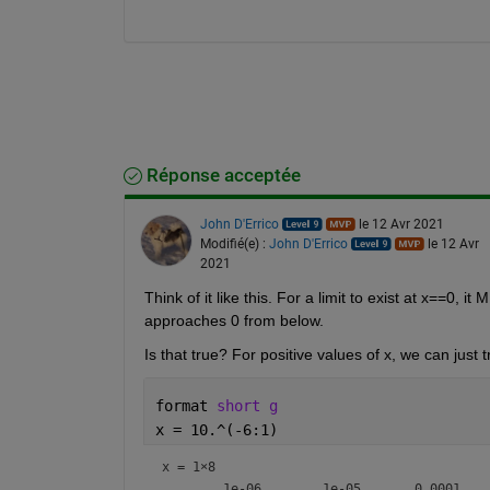
Réponse acceptée
John D'Errico
le 12 Avr 2021
Modifié(e) :
John D'Errico
le 12 Avr
2021
Think of it like this. For a limit to exist at x==0,
approaches 0 from below.
Is that true? For positive values of x, we can just t
format 
short g
x = 10.^(-6:1)
x =
1×8