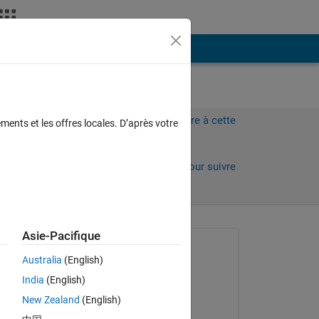
Plus
Connectez-vous pour répondre à cette
ments et les offres locales. D’après votre
question.
Partager
Connectez-vous pour suivre
l’activité
Asie-Pacifique
Question posée :
Australia
(English)
Niklas Kurz
India
(English)
le 12 Avr 2021
New Zealand
(English)
Modifié(e) :