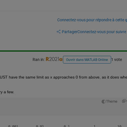
Connectez-vous pour répondre à cette q
Partager
Connectez-vous pour suivre l
Ran in:
1 vote
Ouvrir dans MATLAB Online
 it MUST have the same limit as x approaches 0 from above, as it does whe
ry a few.
Theme