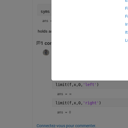
E
F
syms 
x
; limit(exp(-1/x),x,0)
F
ans = 
NaN
I
holds another solutions. So?
I
L
1 commentaire
KSSV
le 12 Avr 2021
syms 
x 
f = exp(-1/x) ;
limit(f,x,0,
'left'
)
ans = 
∞
limit(f,x,0,
'right'
)
ans = 
0
Connectez-vous pour commenter.