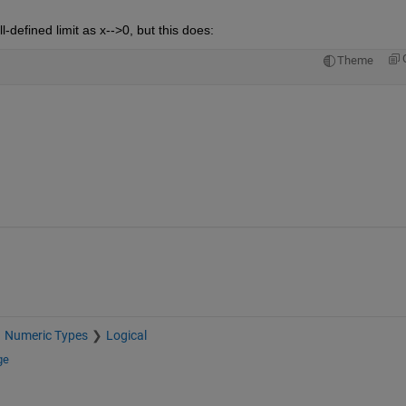
defined limit as x-->0, but this does:
Theme
Numeric Types
Logical
ge