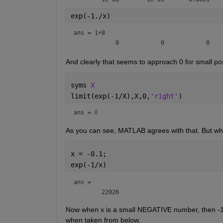
exp(-1./x)
ans =
1×8
And clearly that seems to approach 0 for small posi
syms 
X
limit(exp(-1/X),X,0,
'right'
)
ans = 
0
As you can see, MATLAB agrees with that. But wh
x = -0.1;
exp(-1/x)
ans = 
Now when x is a small NEGATIVE number, then -1/x 
when taken from below.