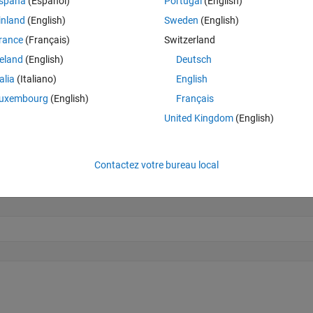
spaña
(Español)
Portugal
(English)
Theme
inland
(English)
Sweden
(English)
rance
(Français)
Switzerland
reland
(English)
Deutsch
talia
(Italiano)
English
uxembourg
(English)
Français
United Kingdom
(English)
Ran in:
Ouvrir dans MATLAB Online
Contactez votre bureau local
Theme