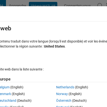
té
Apprendre
Connectez-vous
Obtenir MATLAB
t Playground
Discussions
Compétitions
Blogs
Publication
rcourir
FAQ MATLAB
Plus
e web
) = exp(-1/x)
tenu traduit dans votre langue (lorsqu'il est disponible) et voir les événe
ctionner la région suivante :
United States
.
onse acceptée
Mise à jour 12 Avr 2021
16 Vues (30 jours)
e web dans la liste suivante :
urope
elgium
(English)
Netherlands
(English)
Ran in:
0 votes
Ouvrir dans MATLAB Online
enmark
(English)
Norway
(English)
mit of this function should be coming close to 0.
eutschland
(Deutsch)
Österreich
(Deutsch)