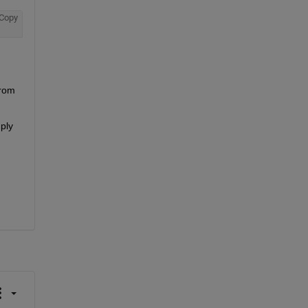
Copy
rom 
ly 