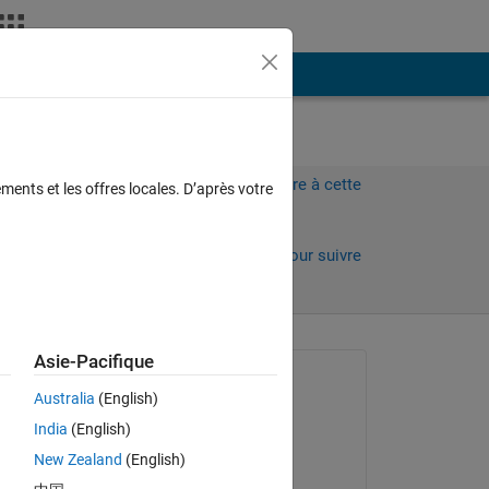
Plus
Connectez-vous pour répondre à cette
ments et les offres locales. D’après votre
question.
Partager
Connectez-vous pour suivre
l’activité
Asie-Pacifique
Question posée :
Australia
(English)
kei hin
India
(English)
le 13 Avr 2021
New Zealand
(English)
Commenté :