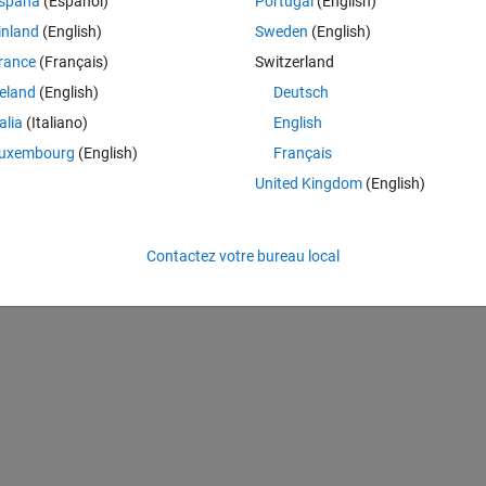
spaña
(Español)
Portugal
(English)
bers, but the suffix needs to exclude '_' or '_in' or '_out' or '_out[]',
inland
(English)
Sweden
(English)
rance
(Français)
Switzerland
Theme
w*[^_^_out^_in^_out[]^_in[]]'
,
'match'
)
reland
(English)
Deutsch
 distinguish only one letter or another...
talia
(Italiano)
English
uxembourg
(English)
Français
United Kingdom
(English)
Contactez votre bureau local