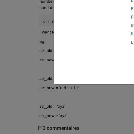
E
numbers and underscores and end with letters or num
can I do that? Thanks.
F
F
str_new = regexp(str_old,
'[^$^|]\w*_*\
I
I want to use '^' to exclude string in '[ ]' , but it is
I
eg:
L
str_old = '$abc_in'
str_new = abc
str_old = 'def_in_hij_out[]'
str_new = 'def_in_hij'
str_old = 'xyz'
str_new = 'xyz'
0 commentaires