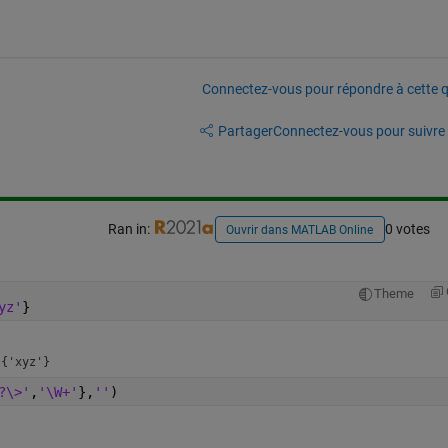
Connectez-vous pour répondre à cette q
Partager
Connectez-vous pour suivre l
Ran in:
0 votes
Ouvrir dans MATLAB Online
Theme
yz'
}
?\>'
,
'\W+'
},
''
)