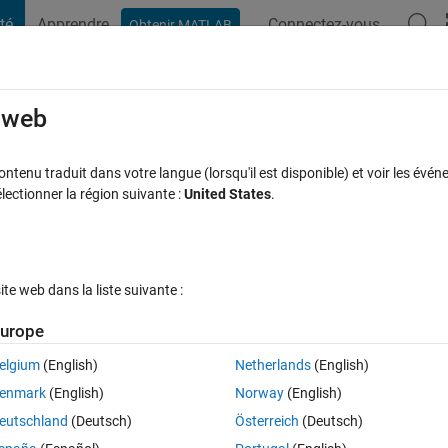
té
Apprendre
Connectez-vous
Obtenir MATLAB
t Playground
Discussions
Compétitions
Blogs
Publication
rcourir
FAQ MATLAB
Plus
e web
tenu traduit dans votre langue (lorsqu'il est disponible) et voir les événe
ctionner la région suivante :
United States
.
ponse acceptée
Mise à jour 14 Avr 2021
8 Vues (30 jours)
e web dans la liste suivante :
urope
elgium
(English)
Netherlands
(English)
0 votes
Ouvrir dans MATLAB Online
enmark
(English)
Norway
(English)
contains letters, numbers, underscores and symbols (there is no specific 
eutschland
(Deutsch)
Österreich
(Deutsch)
 string through regexp(). The extracted string should start with letters, 