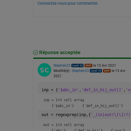
Connectez-vous pour commenter.
Réponse acceptée
Stephen23
le 13 Avr 2021
Modifié(e) :
Stephen23
le 13 Avr
2021
inp = {
'$abc_in'
,
'def_in_hij_out[]'
,
'x
inp = 
1×3 cell array
out = regexprep(inp,{
'_(in|out(\[\])?)
out = 
1×3 cell array