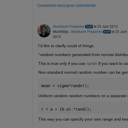
Connectez-vous pour commenter.
Shashank Prasanna
le 25 Juin 2013
Modifié(e) :
Shashank Prasanna
le 25 Juin
2013
I'd like to clarify could of things.
"random numbers generated from normal distributi
This is true only if you use
randn
 If you want to 
Non-standard normal random number can be gene
mean + sigma*randn();
Uniform random random numbers on a separate int
r = a + (b-a).*rand();
This way you can specify your own range and keep i