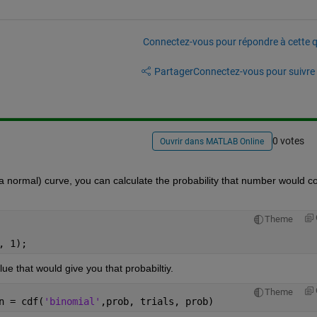
Connectez-vous pour répondre à cette q
Partager
Connectez-vous pour suivre l
0 votes
Ouvrir dans MATLAB Online
 normal) curve, you can calculate the probability that number would c
Theme
, 1);
lue that would give you that probabiltiy.
Theme
n = cdf(
'binomial'
,prob, trials, prob)