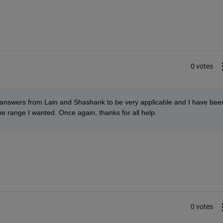
0 votes
e answers from Lain and Shashank to be very applicable and I have been
he range I wanted. Once again, thanks for all help.
0 votes