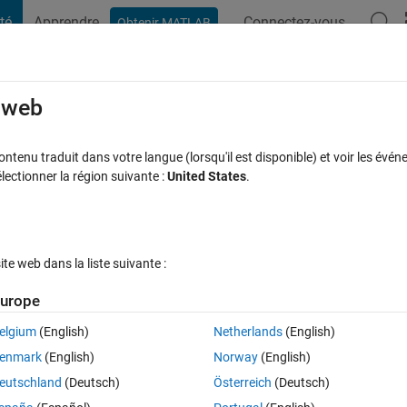
té
Apprendre
Connectez-vous
Obtenir MATLAB
t Playground
Discussions
Compétitions
Blogs
Publication
rcourir
FAQ MATLAB
Plus
e web
om normal distribution
tenu traduit dans votre langue (lorsqu'il est disponible) et voir les événe
ctionner la région suivante :
United States
.
acceptée
Mise à jour 18 Avr 2023
52 Vues (30 jours)
e web dans la liste suivante :
urope
elgium
(English)
Netherlands
(English)
0 votes
enmark
(English)
Norway
(English)
eutschland
(Deutsch)
Österreich
(Deutsch)
n for a parameter that has typical values within the range 0.0 to 0.4. 