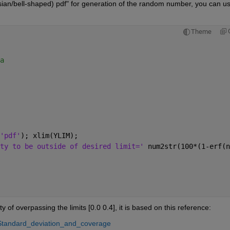
sian/bell-shaped) pdf" for generation of the random number, you can us
Theme
a
'pdf'
); xlim(YLIM); 
ty to be outside of desired limit=' 
num2str(100*(1-erf(n
y of overpassing the limits [0.0 0.4], it is based on this reference:
n#Standard_deviation_and_coverage