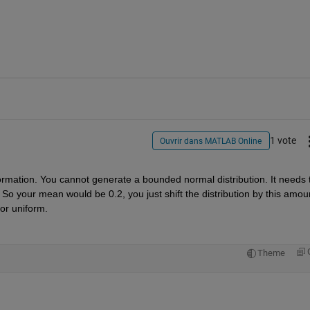
1 vote
Ouvrir dans MATLAB Online
ormation. You cannot generate a bounded normal distribution. It needs t
o your mean would be 0.2, you just shift the distribution by this amoun
 or uniform.
Theme