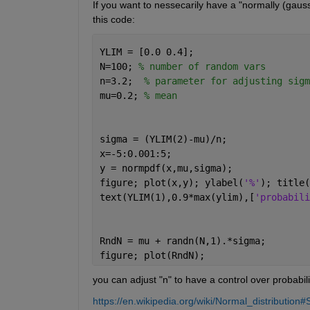
If you want to nessecarily have a "normally (gaus
this code:
YLIM = [0.0 0.4];
N=100; 
% number of random vars
n=3.2;  
% parameter for adjusting sigm
mu=0.2; 
% mean
sigma = (YLIM(2)-mu)/n;
x=-5:0.001:5;
y = normpdf(x,mu,sigma);
figure; plot(x,y); ylabel(
'%'
); title(
text(YLIM(1),0.9*max(ylim),[
'probabili
RndN = mu + randn(N,1).*sigma;
figure; plot(RndN);
you can adjust "n" to have a control over probabilit
https://en.wikipedia.org/wiki/Normal_distributio