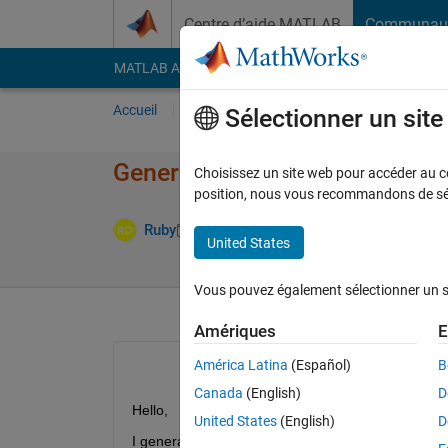
Passer au contenu
Centre d’aide MATLAB
Communau
MATLAB Answers
File Exchange
Cody
AI Cha
Accueil
Poser une question
Répondre
Pa
Sélectionner un sit
Generating random numbers fr
Choisissez un site web pour accéder au con
position, nous vous recommandons de séle
Réponse 
Ruby
25 Juin 2013
6 Réponses
United States
Vous pouvez également sélectionner un sit
Amériques
E
América Latina
(Español)
B
Canada
(English)
D
Hello,
United States
(English)
D
I generated random numbers from normal distributio