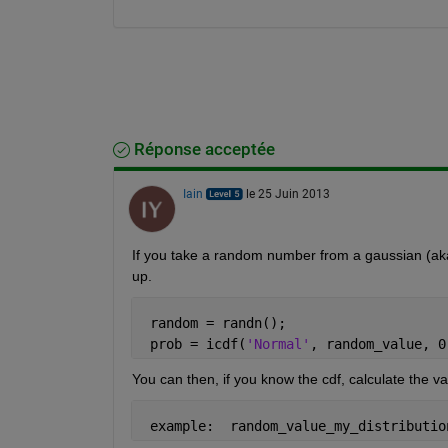
Réponse acceptée
Iain
le 25 Juin 2013
If you take a random number from a gaussian (aka
up.
 random = randn();
 prob = icdf(
'Normal'
, random_value, 0
You can then, if you know the cdf, calculate the va
 example:  random_value_my_distributio