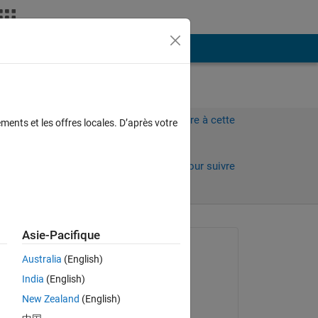
Plus
Connectez-vous pour répondre à cette
ments et les offres locales. D’après votre
question.
Partager
Connectez-vous pour suivre
l’activité
Asie-Pacifique
Question posée :
Australia
(English)
Ruby
India
(English)
le 25 Juin 2013
New Zealand
(English)
Commenté :
The 