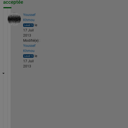
acceptée
Youssef
Khmou
le
17 Juil
2013
Modifié(e) :
Youssef
Khmou
le
17 Juil
2013
h
i
,
I 
t