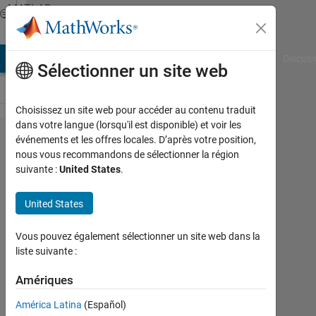
Passer au contenu
MATLAB
Answers
AB Answers
File Exchange
Cody
AI Chat Playground
Discuss
Sélectionner un site web
Choisissez un site web pour accéder au contenu traduit
dans votre langue (lorsqu'il est disponible) et voir les
Hello
événements et les offres locales. D’après votre position,
nous vous recommandons de sélectionner la région
everyone, I
suivante :
United States
.
have a
matlab
United States
problem
Vous pouvez également sélectionner un site web dans la
and I don't
liste suivante :
know how
Amériques
to go about
it.The
América Latina
(Español)