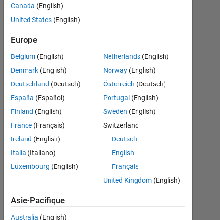
question
Canada
(English)
goes thus:
United States
(English)
Using a
Europe
matlab
Belgium
(English)
Netherlands
(English)
code prove
Denmark
(English)
Norway
(English)
that for
Deutschland
(Deutsch)
Österreich
(Deutsch)
discrete
España
(Español)
Portugal
(English)
time
Finland
(English)
Sweden
(English)
sinusoids
France
(Français)
Switzerland
whose
Ireland
(English)
Deutsch
frequencies
Italia
(Italiano)
English
are
Luxembourg
(English)
Français
seperated
United Kingdom
(English)
by an
Asie-Pacifique
integer
Australia
(English)