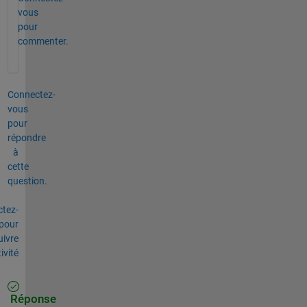
vous
pour
commenter.
Connectez-
vous
pour
répondre
à
cette
question.
tez-
pour
uivre
tivité
Réponse