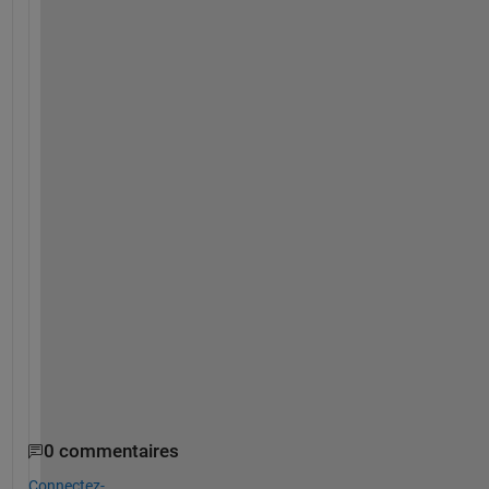
.
.
.
.
.
.
.
.
.
.
.
.
.
.
.
.
.
.
0 commentaires
Connectez-