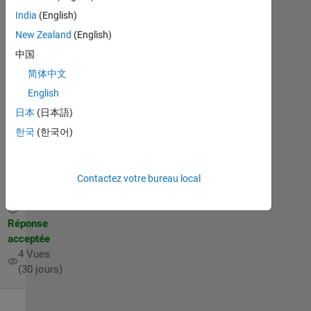
multiple of
India
(English)
2*pi are
New Zealand
(English)
identical.
中国
Pleas
简体中文
English
chafah
日本
(日本語)
zachary
16
한국
(한국어)
Juil
2013
3
Contactez votre bureau local
Réponses
Réponse
acceptée
4 Vues
(30 jours)