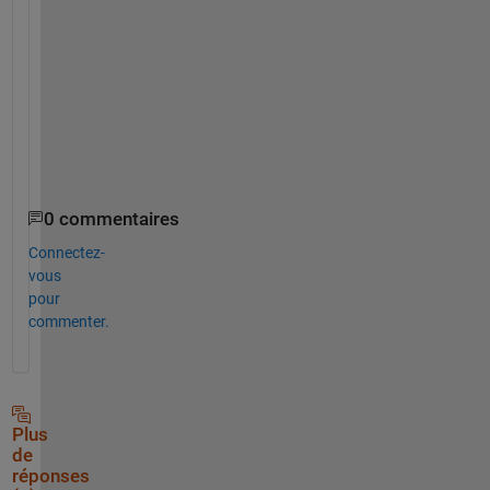
n
y
m
o
r
e 
.
0 commentaires
Connectez-
vous
pour
commenter.
Plus
de
réponses