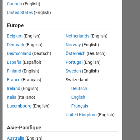
shape of
Canada
(English)
the curve
United States
(English)
required
Europe
.The
Belgium
(English)
Netherlands
(English)
question
Denmark
(English)
Norway
(English)
is : Write a
Deutschland
(Deutsch)
Österreich
(Deutsch)
Matlab
España
(Español)
Portugal
(English)
program
Finland
(English)
Sweden
(English)
to Plot
France
(Français)
Switzerland
Rotor
Ireland
(English)
Deutsch
resistance
Italia
(Italiano)
English
(R) vs.
Luxembourg
(English)
Français
starting
United Kingdom
(English)
torque
Asie-Pacifique
(Ts).
Australia
(English)