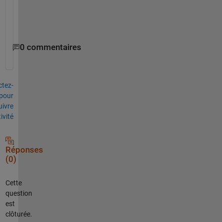
d 
o
n
0 commentaires
tez-
pour
uivre
tivité
Réponses
(0)
Cette
question
est
clôturée.