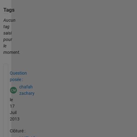
Tags
Aucun
tag
saisi
pour
le
moment.
Voir également
Question
posée :
chafah
zachary
le
17
Juil
2013
Clôturé :