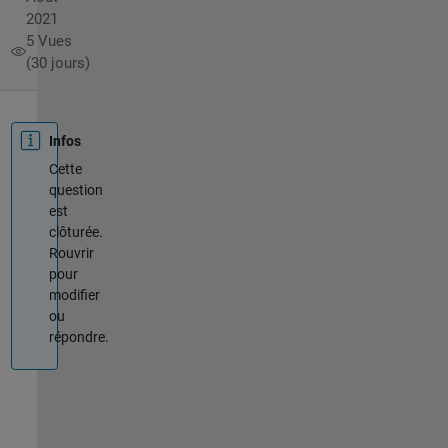
2021
5 Vues
(30 jours)
Infos
Cette
question
est
clôturée.
Rouvrir
pour
modifier
ou
répondre.