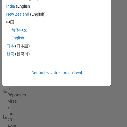
Assume
India
(English)
Ns=25
New Zealand
(English)
r.p.s,
中国
X=0.7
简体中文
ohm,
English
E=80 V.
日本
(日本語)
한국
(한국어)
chafah
zachary
17
Contactez votre bureau local
Juil
2013
0
Réponses
Mise
à
jour
20
Août