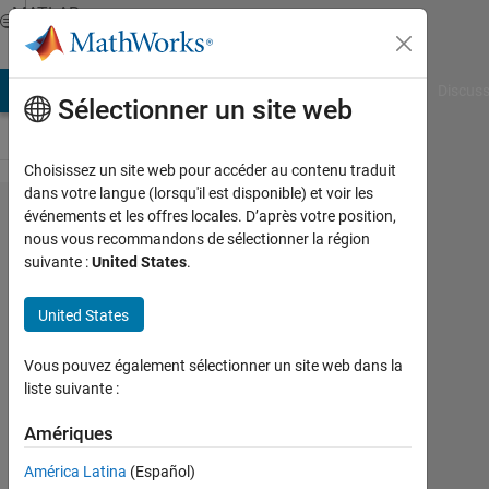
Passer au contenu
MATLAB
Answers
AB Answers
File Exchange
Cody
AI Chat Playground
Discuss
Sélectionner un site web
Choisissez un site web pour accéder au contenu traduit
dans votre langue (lorsqu'il est disponible) et voir les
I'm unable
événements et les offres locales. D’après votre position,
nous vous recommandons de sélectionner la région
to identify
suivante :
United States
.
where my
code
United States
below is
Vous pouvez également sélectionner un site web dans la
wrong as
liste suivante :
it is not
Amériques
giving the
right
América Latina
(Español)