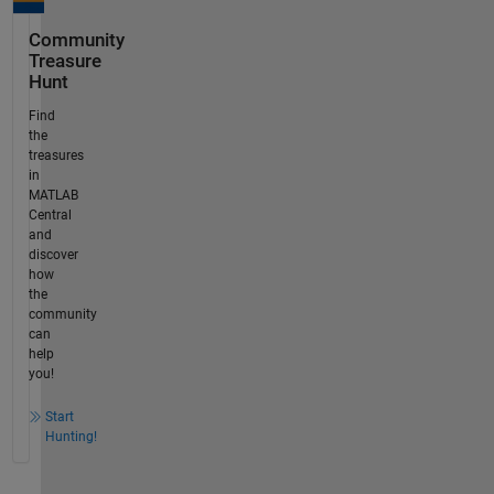
Community
Treasure
Hunt
Find
the
treasures
in
MATLAB
Central
and
discover
how
the
community
can
help
you!
Start
Hunting!