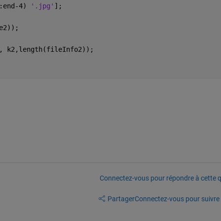
:end-4) 
'.jpg'
];
e2));
, k2,length(fileInfo2));
Connectez-vous pour répondre à cette q
Partager
Connectez-vous pour suivre l