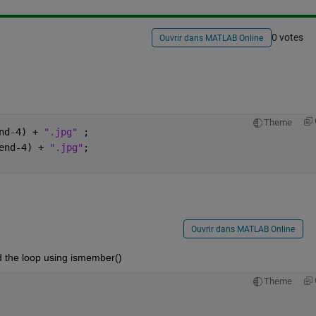
0 votes
Ouvrir dans MATLAB Online
Theme
nd-4) + 
".jpg" 
;
end-4) + 
".jpg"
;
Ouvrir dans MATLAB Online
d the loop using ismember()
Theme