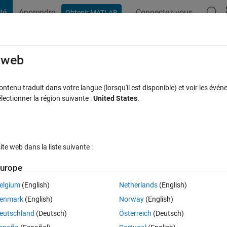
té
Apprendre
Connectez-vous
Obtenir MATLAB
t Playground
Discussions
Compétitions
Blogs
Publication
rcourir
FAQ MATLAB
Plus
e web
ching images
tenu traduit dans votre langue (lorsqu'il est disponible) et voir les événe
ctionner la région suivante :
United States
.
cceptée
Mise à jour 14 Août 2021
26 Vues (30 jours)
e web dans la liste suivante :
urope
elgium
(English)
Netherlands
(English)
0 votes
Ouvrir dans MATLAB Online
enmark
(English)
Norway
(English)
eutschland
(Deutsch)
Österreich
(Deutsch)
e images from folder 1 that have the same names in folder 2 into anothe