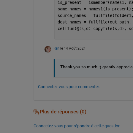
is_present = ismember(names1, n
same_names = names1(is_present)
source_names = fullfile(folder1
dest_names = fullfile(out_path,
cellfun(@(s,d) copyfile(s,d), s
Ren
le 14 Août 2021
Thank you so much :) greatly appreciat
Connectez-vous pour commenter.
Plus de réponses (0)
Connectez-vous pour répondre à cette question.