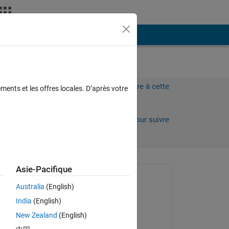
Plus
Connectez-vous pour répondre à cette
ments et les offres locales. D’après votre
question.
Partager
Connectez-vous pour suivre
l’activité
Asie-Pacifique
Question posée :
Australia
(English)
Ren
India
(English)
le 13 Août 2021
New Zealand
(English)
Commenté :
r 