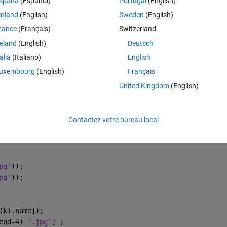
spaña
(Español)
Portugal
(English)
inland
(English)
Sweden
(English)
lder 2 contains 1300 images. I tried to write the code but I got 
rance
(Français)
Switzerland
Theme
reland
(English)
Deutsch
talia
(Italiano)
English
uxembourg
(English)
Français
United Kingdom
(English)
Theme
Contactez votre bureau local
pg'
));
pg'
));
(k).name]);
end-4) 
'.jpg'
] ;