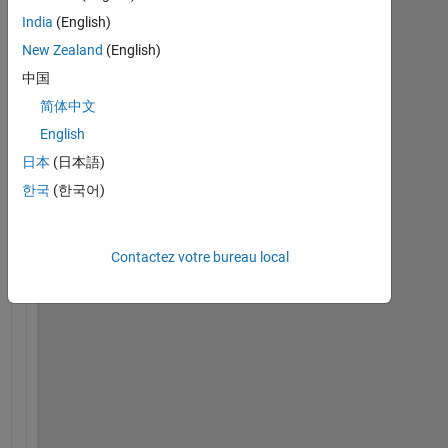
India
(English)
New Zealand
(English)
中国
J
简体中文
o
i
English
n 
日本
(日本語)
u
한국
(한국어)
s 
o
n 
Contactez votre bureau local
a 
u
p
c
o
m
i
n
g 