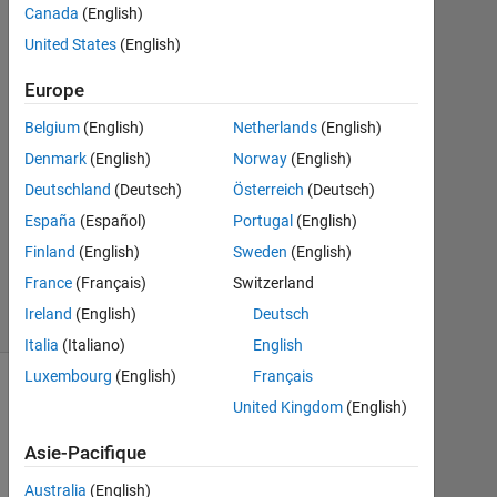
PyTorch
Canada
(English)
for Deep
United States
(English)
Learning
Europe
Toshiaki
Belgium
(English)
Netherlands
(English)
Takeuchi
Denmark
(English)
Norway
(English)
Deutschland
(Deutsch)
Österreich
(Deutsch)
11
España
(Español)
Portugal
(English)
Jul
2022
Finland
(English)
Sweden
(English)
63
France
(Français)
Switzerland
Views
Ireland
(English)
Deutsch
4 commentaires
Italia
(Italiano)
English
Luxembourg
(English)
Français
Explorer
>
United Kingdom
(English)
Highlights
Asie-Pacifique
Follow
Australia
(English)
Channel