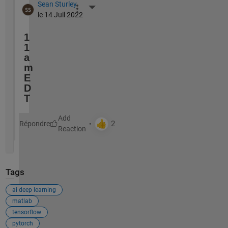
Sean Sturley
More Actions
le 14 Juil 2022
1
1
a
m 
E
D
T
Répondre
Tags
ai deep learning
matlab
tensorflow
pytorch