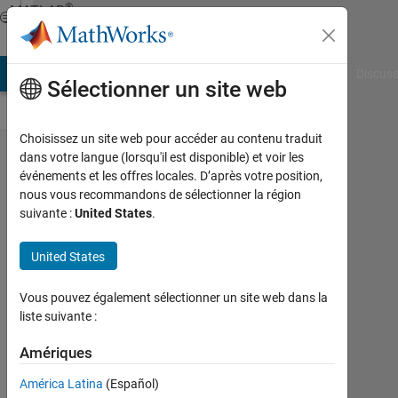
Passer au contenu
®
MATLAB
Central
AB Answers
File Exchange
Cody
AI Chat Playground
Discuss
Sélectionner un site web
Choisissez un site web pour accéder au contenu traduit
YouTube
dans votre langue (lorsqu'il est disponible) et voir les
événements et les offres locales. D’après votre position,
Live
nous vous recommandons de sélectionner la région
Stream on
suivante :
United States
.
7/14 at
11am EDT:
United States
Using
Vous pouvez également sélectionner un site web dans la
MATLAB
liste suivante :
with
Amériques
Tensorflow
and
América Latina
(Español)