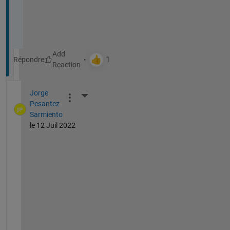
i
t
!
Répondre
Jorge
More Actions
Pesantez
Sarmiento
le 12 Juil 2022
H
i
!
1
1 
A
M 