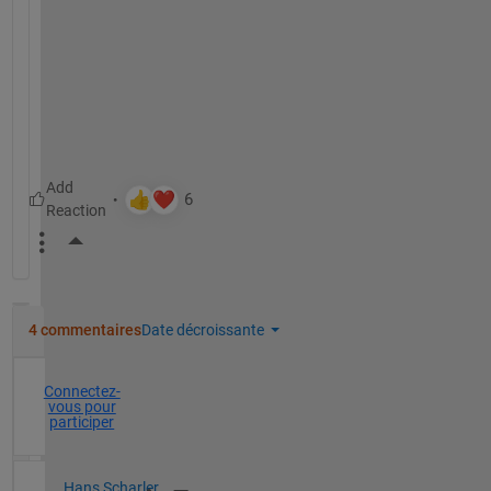
P
C
F
Z
M
More Actions
4 commentaires
Date décroissante
Connectez-
vous pour
participer
Hans Scharler