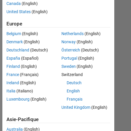
2022
Canada
(English)
41
United States
(English)
Views
1 commentaire
Europe
Belgium
(English)
Netherlands
(English)
Explorer
>
Denmark
(English)
Norway
(English)
Highlights
Deutschland
(Deutsch)
Österreich
(Deutsch)
España
(Español)
Portugal
(English)
Follow
Channel
Finland
(English)
Sweden
(English)
France
(Français)
Switzerland
Ireland
(English)
Deutsch
Italia
(Italiano)
English
C
o
Luxembourg
(English)
Français
n
United Kingdom
(English)
g
r
Asie-Pacifique
a
t
Australia
(English)