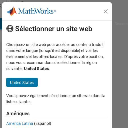
Passer au contenu
®
MATLAB
Central
AB Answers
File Exchange
Cody
AI Chat Playground
Discuss
Sélectionner un site web
Choisissez un site web pour accéder au contenu traduit
Congratulations
dans votre langue (lorsqu'il est disponible) et voir les
événements et les offres locales. D’après votre position,
for Walter
nous vous recommandons de sélectionner la région
Roberson
suivante :
United States
.
hitting 125k
points!
United States
Toshiaki
Vous pouvez également sélectionner un site web dans la
Takeuchi
liste suivante :
Amériques
06
Sep
América Latina
(Español)