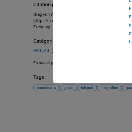
E
Citation pour cette source
F
Greg von Winckel (2026).
Quadrature rules for spheric
F
(https://fr.mathworks.com/matlabcentral/fileexchange
I
Exchange. Extrait(e) le
août 8, 2026
.
I
Catégories
L
MATLAB
Mathematics
Numerical Integration an
En savoir plus sur
Numerical Integration and Differen
Tags
coordinates
gauss
integral
integration
qua