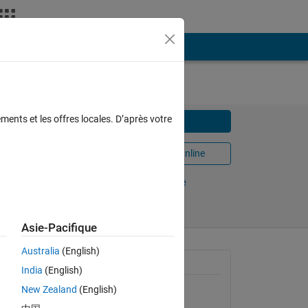
ments et les offres locales. D’après votre
Télécharger
Ouvrir dans MATLAB Online
 2006
Partager
Suivre
Asie-Pacifique
Australia
(English)
ates
Informations générales
India
(English)
th
New Zealand
(English)
Version 1.0.0.0
(2,03 ko)