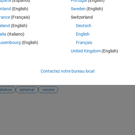
spaña
(Español)
Portugal
(English)
inland
(English)
Sweden
(English)
al volume integrals
rance
(Français)
Switzerland
/10750-quadrature-rules-for-spherical-volume-integrals), MATLAB Centr
reland
(English)
Deutsch
talia
(Italiano)
English
uxembourg
(English)
Français
United Kingdom
(English)
d Differential Equations
tial Equations
dans
Help Center
et
MATLAB Answers
Contactez votre bureau local
Ajouter 
drature
spherical
volume