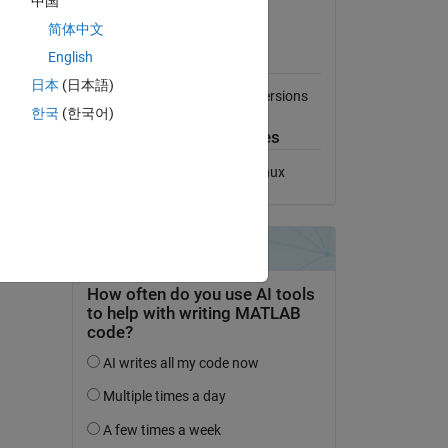
中国
Afficher la licence
简体中文
Compatibilité avec les
English
versions de MATLAB
al File
日本
(日本語)
Compatible avec toutes les versions
한국
(한국어)
Plateformes compatibles
Windows
macOS
Linux
des tags